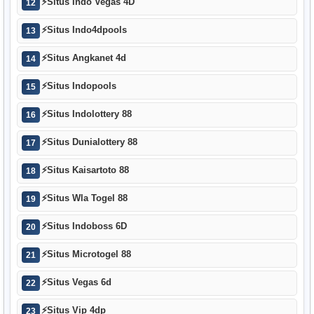
⚡
Situs Indo Vegas 4D
12
⚡
Situs Indo4dpools
13
⚡
Situs Angkanet 4d
14
⚡
Situs Indopools
15
⚡
Situs Indolottery 88
16
⚡
Situs Dunialottery 88
17
⚡
Situs Kaisartoto 88
18
⚡
Situs Wla Togel 88
19
⚡
Situs Indoboss 6D
20
⚡
Situs Microtogel 88
21
⚡
Situs Vegas 6d
22
⚡
Situs Vip 4dp
23