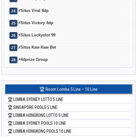
⚡
Situs Viral 4dp
24
⚡
Situs Victory 4dp
25
⚡
Situs Luckyslot 99
26
⚡
Situs Kaw Kaw Bet
27
⚡
4dprize Group
28
🏆 Room Lomba 5 Line – 10 Line
🏆 LOMBA SYDNEY LOTTO 5 LINE
🏆 SINGAPORE POOLS 5 LINE
🏆 LOMBA HONGKONG LOTTO 5 LINE
🏆 LOMBA SYDNEY POOLS 10 LINE
🏆 LOMBA HONGKONG POOLS 10 LINE