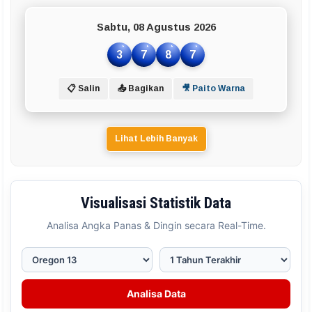
Sabtu, 08 Agustus 2026
3
7
8
7
📋 Salin
📤 Bagikan
🎥 Paito Warna
Lihat Lebih Banyak
Visualisasi Statistik Data
Analisa Angka Panas & Dingin secara Real-Time.
Analisa Data