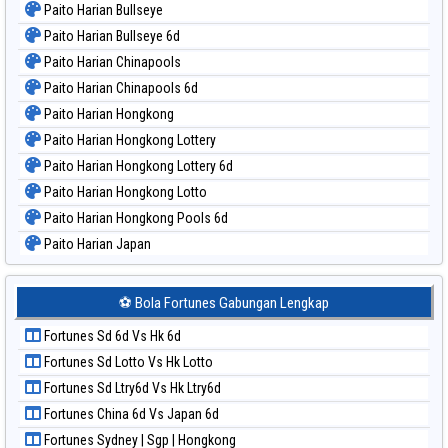
Paito Harian Bullseye
Paito Harian Bullseye 6d
Paito Harian Chinapools
Paito Harian Chinapools 6d
Paito Harian Hongkong
Paito Harian Hongkong Lottery
Paito Harian Hongkong Lottery 6d
Paito Harian Hongkong Lotto
Paito Harian Hongkong Pools 6d
Paito Harian Japan
Paito Harian Japan 6d
Paito Harian Korea
⚽ Bola Fortunes Gabungan Lengkap
Paito Harian Kuda Lari
Fortunes Sd 6d Vs Hk 6d
Paito Harian Magnum Cambodia
Fortunes Sd Lotto Vs Hk Lotto
Paito Harian Nagoya
Fortunes Sd Ltry6d Vs Hk Ltry6d
Paito Harian New York Midday
Fortunes China 6d Vs Japan 6d
Paito Harian North Carolina Day
Fortunes Sydney | Sgp | Hongkong