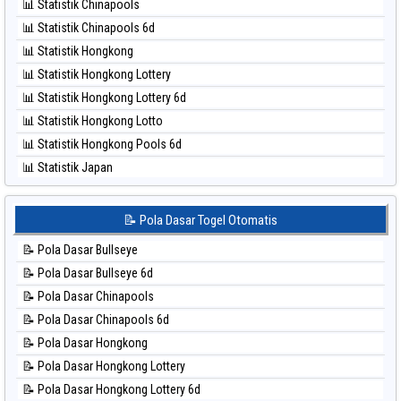
📊 Statistik Chinapools
⚽ Bola Hitam North Carolina Day
📊 Statistik Chinapools 6d
⚽ Bola Hitam Pcso
📊 Statistik Hongkong
⚽ Bola Hitam Sao Paulo
📊 Statistik Hongkong Lottery
⚽ Bola Hitam Singapore
📊 Statistik Hongkong Lottery 6d
⚽ Bola Hitam Sydney
📊 Statistik Hongkong Lotto
⚽ Bola Hitam Sydney Lottery
📊 Statistik Hongkong Pools 6d
⚽ Bola Hitam Sydney Lottery 6d
📊 Statistik Japan
⚽ Bola Hitam Sydney Lotto
📊 Statistik Japan 6d
⚽ Bola Hitam Sydney Pools 6d
📊 Statistik Korea
📝 Pola Dasar Togel Otomatis
⚽ Bola Hitam Taipei
📊 Statistik Kuda Lari
⚽ Bola Hitam Taiwan
📝 Pola Dasar Bullseye
📊 Statistik Magnum Cambodia
📝 Pola Dasar Bullseye 6d
📊 Statistik Nagoya
📝 Pola Dasar Chinapools
📊 Statistik New York Midday
📝 Pola Dasar Chinapools 6d
📊 Statistik North Carolina Day
📝 Pola Dasar Hongkong
📊 Statistik Pcso
📝 Pola Dasar Hongkong Lottery
📊 Statistik Pennsylvania Day
📝 Pola Dasar Hongkong Lottery 6d
📊 Statistik Sao Paulo