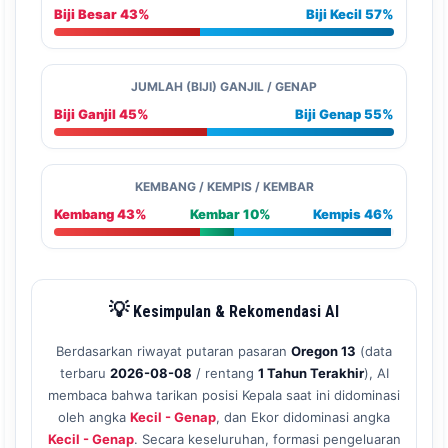
Biji Besar 43%
Biji Kecil 57%
JUMLAH (BIJI) GANJIL / GENAP
Biji Ganjil 45%
Biji Genap 55%
KEMBANG / KEMPIS / KEMBAR
Kembang 43%
Kembar 10%
Kempis 46%
💡
Kesimpulan & Rekomendasi AI
Berdasarkan riwayat putaran pasaran
Oregon 13
(data
terbaru
2026-08-08
/ rentang
1 Tahun Terakhir
), AI
membaca bahwa tarikan posisi Kepala saat ini didominasi
oleh angka
Kecil - Genap
, dan Ekor didominasi angka
Kecil - Genap
. Secara keseluruhan, formasi pengeluaran