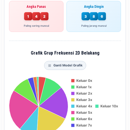
Angka Panas
Angka Dingin
1
4
2
3
8
6
Paling sering muncul
Paling jarang muncul
Grafik Grup Frekuensi 2D Belakang
Ganti Model Grafik