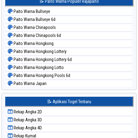
📝 Paito Warna Populer Rajapaito
Paito Warna Bullseye
Paito Warna Bullseye 6d
Paito Warna Chinapools
Paito Warna Chinapools 6d
Paito Warna Hongkong
Paito Warna Hongkong Lottery
Paito Warna Hongkong Lottery 6d
Paito Warna Hongkong Lotto
Paito Warna Hongkong Pools 6d
Paito Warna Japan
Paito Warna Japan 6d
Paito Warna Korea
📝 Aplikasi Togel Terbaru
Paito Warna Kuda Lari
Rekap Angka 2D
Paito Warna Magnum Cambodia
Rekap Angka 3D
Paito Warna Nagoya
Rekap Angka 4D
Paito Warna New York Midday
Rekap Kumat