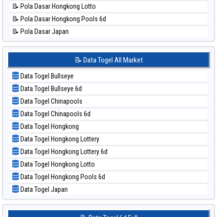
📝 Pola Dasar Hongkong Lotto
📊 Statistik Singapore
📝 Pola Dasar Hongkong Pools 6d
📊 Statistik Sydney
📝 Pola Dasar Japan
📊 Statistik Sydney Lottery
📝 Pola Dasar Japan 6d
📊 Statistik Sydney Lottery 6d
📝 Pola Dasar Korea
📝 Data Togel All Market
📊 Statistik Sydney Lotto
📝 Pola Dasar Kuda Lari
📊 Statistik Sydney Pools 6d
Data Togel Bullseye
📝 Pola Dasar Magnum Cambodia
📊 Statistik Taipei
Data Togel Bullseye 6d
📝 Pola Dasar Nagoya
📊 Statistik Taiwan
Data Togel Chinapools
📝 Pola Dasar North Carolina Day
Data Togel Chinapools 6d
📝 Pola Dasar Pcso
Data Togel Hongkong
📝 Pola Dasar Sao Paulo
Data Togel Hongkong Lottery
📝 Pola Dasar Singapore
Data Togel Hongkong Lottery 6d
📝 Pola Dasar Sydney
Data Togel Hongkong Lotto
📝 Pola Dasar Sydney Lottery
Data Togel Hongkong Pools 6d
📝 Pola Dasar Sydney Lottery 6d
Data Togel Japan
📝 Pola Dasar Sydney Lotto
Data Togel Japan 6d
📝 Pola Dasar Sydney Pools 6d
Data Togel Korea