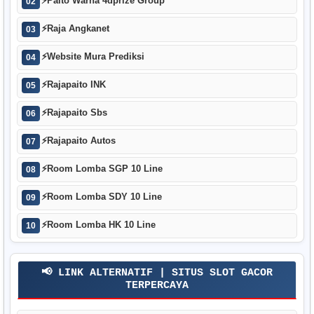
⚡
Paito Warna 4dprize Group
02
⚡
Raja Angkanet
03
⚡
Website Mura Prediksi
04
⚡
Rajapaito INK
05
⚡
Rajapaito Sbs
06
⚡
Rajapaito Autos
07
⚡
Room Lomba SGP 10 Line
08
⚡
Room Lomba SDY 10 Line
09
⚡
Room Lomba HK 10 Line
10
📢 LINK ALTERNATIF | SITUS SLOT GACOR
TERPERCAYA