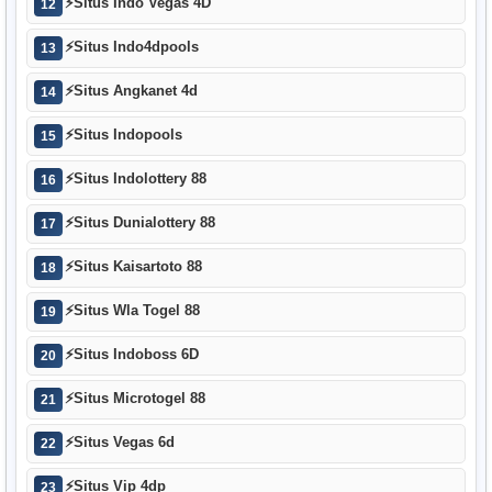
⚡
Situs Indo Vegas 4D
12
⚡
Situs Indo4dpools
13
⚡
Situs Angkanet 4d
14
⚡
Situs Indopools
15
⚡
Situs Indolottery 88
16
⚡
Situs Dunialottery 88
17
⚡
Situs Kaisartoto 88
18
⚡
Situs Wla Togel 88
19
⚡
Situs Indoboss 6D
20
⚡
Situs Microtogel 88
21
⚡
Situs Vegas 6d
22
⚡
Situs Vip 4dp
23