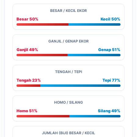
BESAR / KECIL EKOR
Besar 50%
Kecil 50%
GANJIL / GENAP EKOR
Ganjil 49%
Genap 51%
TENGAH / TEPI
Tengah 23%
Tepi 77%
HOMO / SILANG
Homo 51%
Silang 49%
JUMLAH (BIJI) BESAR / KECIL