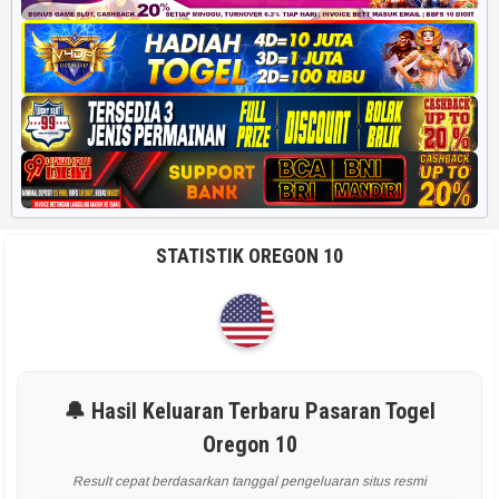
STATISTIK OREGON 10
🔔 Hasil Keluaran Terbaru Pasaran Togel
Oregon 10
Result cepat berdasarkan tanggal pengeluaran situs resmi