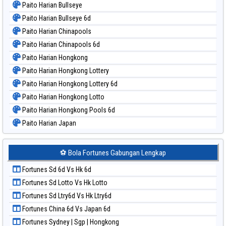
Paito Harian Bullseye
Paito Harian Bullseye 6d
Paito Harian Chinapools
Paito Harian Chinapools 6d
Paito Harian Hongkong
Paito Harian Hongkong Lottery
Paito Harian Hongkong Lottery 6d
Paito Harian Hongkong Lotto
Paito Harian Hongkong Pools 6d
Paito Harian Japan
Paito Harian Japan 6d
Paito Harian Korea
⚽ Bola Fortunes Gabungan Lengkap
Paito Harian Kuda Lari
Fortunes Sd 6d Vs Hk 6d
Paito Harian Magnum Cambodia
Fortunes Sd Lotto Vs Hk Lotto
Paito Harian Nagoya
Fortunes Sd Ltry6d Vs Hk Ltry6d
Paito Harian New York Midday
Fortunes China 6d Vs Japan 6d
Paito Harian North Carolina Day
Fortunes Sydney | Sgp | Hongkong