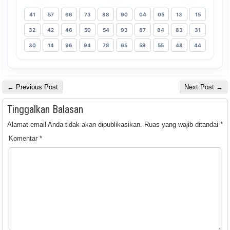
41
57
66
73
88
90
04
05
13
15
32
42
46
50
54
93
87
84
83
31
30
14
96
94
78
65
59
55
48
44
← Previous Post
Next Post →
Tinggalkan Balasan
Alamat email Anda tidak akan dipublikasikan.
Ruas yang wajib ditandai
*
Komentar
*