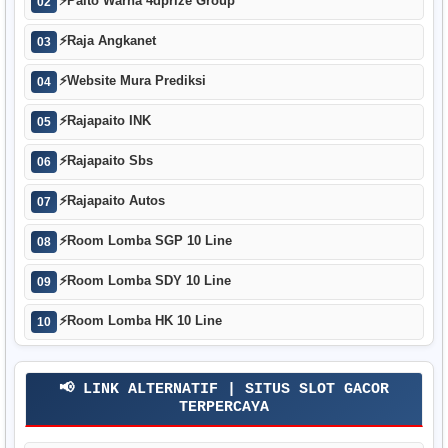
⚡
Paito Warna 4dprize Group
02
⚡
Raja Angkanet
03
⚡
Website Mura Prediksi
04
⚡
Rajapaito INK
05
⚡
Rajapaito Sbs
06
⚡
Rajapaito Autos
07
⚡
Room Lomba SGP 10 Line
08
⚡
Room Lomba SDY 10 Line
09
⚡
Room Lomba HK 10 Line
10
📢 LINK ALTERNATIF | SITUS SLOT GACOR
TERPERCAYA