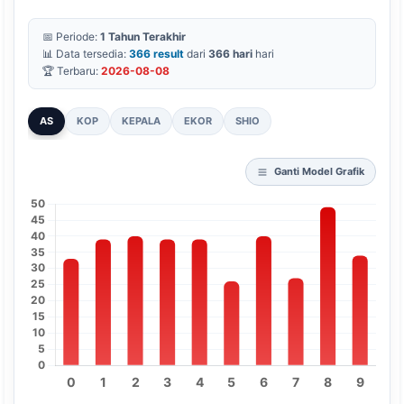
📅 Periode:
1 Tahun Terakhir
📊 Data tersedia:
366 result
dari
366 hari
hari
🏆 Terbaru:
2026-08-08
AS
KOP
KEPALA
EKOR
SHIO
Ganti Model Grafik