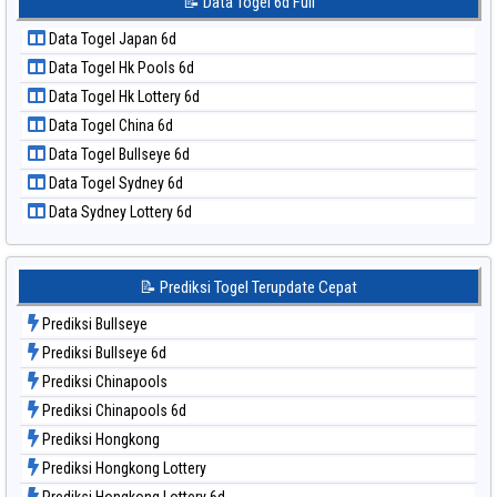
📝 Data Togel 6d Full
📝 Pola Dasar Taipei
Data Togel Kuda Lari
📝 Pola Dasar Taiwan
Data Togel Japan 6d
Data Togel Magnum Cambodia
Data Togel Hk Pools 6d
Data Togel Nagoya
Data Togel Hk Lottery 6d
Data Togel North Carolina Day
Data Togel China 6d
Data Togel Pcso
Data Togel Bullseye 6d
Data Togel Sao Paulo
Data Togel Sydney 6d
Data Togel Singapore
Data Sydney Lottery 6d
Data Togel Sydney
Data Togel Sydney Lottery
Data Togel Sydney Lottery 6d
📝 Prediksi Togel Terupdate Cepat
Data Togel Sydney Lotto
Prediksi Bullseye
Data Togel Sydney Pools 6d
Prediksi Bullseye 6d
Data Togel Taipei
Prediksi Chinapools
Data Togel Taiwan
Prediksi Chinapools 6d
Prediksi Hongkong
Prediksi Hongkong Lottery