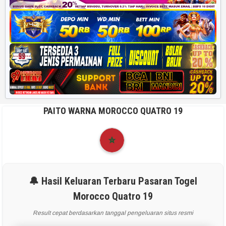
PAITO WARNA MOROCCO QUATRO 19
🔔 Hasil Keluaran Terbaru Pasaran Togel
Morocco Quatro 19
Result cepat berdasarkan tanggal pengeluaran situs resmi