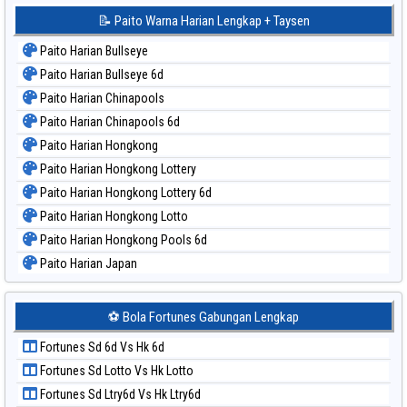
📝 Paito Warna Harian Lengkap + Taysen
Paito Harian Bullseye
Paito Harian Bullseye 6d
Paito Harian Chinapools
Paito Harian Chinapools 6d
Paito Harian Hongkong
Paito Harian Hongkong Lottery
Paito Harian Hongkong Lottery 6d
Paito Harian Hongkong Lotto
Paito Harian Hongkong Pools 6d
Paito Harian Japan
Paito Harian Japan 6d
Paito Harian Korea
⚽ Bola Fortunes Gabungan Lengkap
Paito Harian Kuda Lari
Fortunes Sd 6d Vs Hk 6d
Paito Harian Magnum Cambodia
Fortunes Sd Lotto Vs Hk Lotto
Paito Harian Nagoya
Fortunes Sd Ltry6d Vs Hk Ltry6d
Paito Harian New York Midday