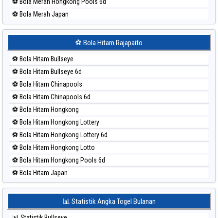
⚽ Bola Merah Hongkong Pools 6d
⚽ Bola Merah Japan
⚽ Bola Merah Japan 6d
⚽ Bola Merah Korea
⚽ Bola Hitam Rajapaito
⚽ Bola Merah Kuda Lari
⚽ Bola Hitam Bullseye
⚽ Bola Merah Magnum Cambodia
⚽ Bola Hitam Bullseye 6d
⚽ Bola Merah Nagoya
⚽ Bola Hitam Chinapools
⚽ Bola Merah North Carolina Day
⚽ Bola Hitam Chinapools 6d
⚽ Bola Merah Pcso
⚽ Bola Hitam Hongkong
⚽ Bola Merah Sao Paulo
⚽ Bola Hitam Hongkong Lottery
⚽ Bola Merah Singapore
⚽ Bola Hitam Hongkong Lottery 6d
⚽ Bola Merah Sydney
⚽ Bola Hitam Hongkong Lotto
⚽ Bola Merah Sydney Lottery
⚽ Bola Hitam Hongkong Pools 6d
⚽ Bola Merah Sydney Lottery 6d
⚽ Bola Hitam Japan
⚽ Bola Merah Sydney Lotto
⚽ Bola Hitam Japan 6d
⚽ Bola Merah Sydney Pools 6d
⚽ Bola Hitam Korea
📊 Statistik Angka Togel Bulanan
⚽ Bola Merah Taipei
⚽ Bola Hitam Kuda Lari
⚽ Bola Merah Taiwan
📊 Statistik Bullseye