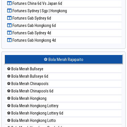
Fortunes China 6d Vs Japan 6d
Paito Harian North Carolina Day
Fortunes Sydney | Sgp | Hongkong
Paito Harian Pcso
Fortunes Gab Sydney 6d
Paito Harian Pennsylvania Day
Fortunes Gab Hongkong 6d
Paito Harian Sao Paulo
Fortunes Gab Sydney 4d
Paito Harian Singapore
Fortunes Gab Hongkong 4d
Paito Harian Sydney
Paito Harian Sydney Lottery
Paito Harian Sydney Lottery 6d
⚽ Bola Merah Rajapaito
Paito Harian Sydney Lotto
⚽ Bola Merah Bullseye
Paito Harian Sydney Pools 6d
⚽ Bola Merah Bullseye 6d
Paito Harian Taipei
⚽ Bola Merah Chinapools
Paito Harian Taiwan
⚽ Bola Merah Chinapools 6d
⚽ Bola Merah Hongkong
⚽ Bola Merah Hongkong Lottery
⚽ Bola Merah Hongkong Lottery 6d
⚽ Bola Merah Hongkong Lotto