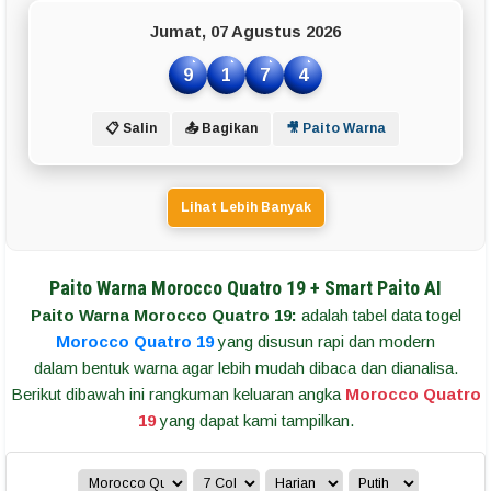
Jumat, 07 Agustus 2026
9
1
7
4
📋 Salin
📤 Bagikan
🎥 Paito Warna
Lihat Lebih Banyak
Paito Warna Morocco Quatro 19 + Smart Paito AI
Paito Warna Morocco Quatro 19:
adalah tabel data togel
Morocco Quatro 19
yang disusun rapi dan modern
dalam bentuk warna agar lebih mudah dibaca dan dianalisa.
Berikut dibawah ini rangkuman keluaran angka
Morocco Quatro
19
yang dapat kami tampilkan.