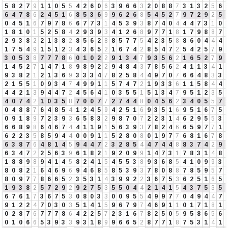
5
8
2
7
9
1
1
0
5
5
4
2
6
0
6
3
9
6
6
3
2
0
8
8
7
3
1
3
2
5
6
6
4
7
8
6
2
4
5
1
6
8
5
3
6
9
9
6
2
6
8
5
4
5
2
7
9
7
2
9
2
5
0
4
5
1
6
7
9
7
8
6
6
7
7
3
1
4
5
3
9
3
8
7
4
0
4
4
4
7
3
1
0
1
8
1
0
1
5
2
5
8
4
2
9
3
9
3
4
1
2
6
8
9
7
7
1
8
1
7
9
8
8
7
2
9
3
8
2
2
1
3
8
2
8
5
6
2
8
8
5
7
7
5
4
2
3
5
8
8
6
0
4
4
4
1
7
5
4
9
1
5
1
2
3
4
3
6
5
2
1
6
7
4
2
8
5
4
7
2
5
4
2
5
7
9
3
0
5
3
8
7
7
7
8
6
0
1
0
2
2
9
1
3
4
7
9
3
5
6
2
1
6
5
2
7
9
1
4
5
2
7
1
4
7
1
8
9
8
9
2
2
9
4
8
4
3
7
8
5
6
2
4
1
1
3
4
1
9
3
8
2
1
2
1
3
6
9
3
3
3
4
7
8
2
5
8
4
4
9
7
0
7
6
6
4
8
3
3
2
1
5
5
1
0
9
3
4
7
4
9
9
1
1
5
7
4
7
2
1
9
3
3
6
1
1
5
8
4
4
4
4
2
1
3
9
4
4
7
2
4
5
6
4
1
0
3
5
5
1
5
1
3
4
7
9
5
1
2
3
5
4
0
7
4
2
1
0
3
5
8
7
0
0
7
7
2
7
4
4
8
0
4
5
6
2
3
4
0
5
5
7
0
4
8
8
7
6
4
8
5
4
1
2
4
5
9
4
2
5
1
6
9
3
5
1
6
9
5
1
6
7
5
0
9
1
8
9
7
2
3
9
3
6
5
8
3
2
9
8
7
0
7
2
2
3
1
4
6
2
9
5
5
3
6
6
8
9
8
6
4
6
7
4
4
1
1
9
1
5
6
3
9
3
7
8
2
4
6
6
5
9
7
7
1
6
2
2
3
5
8
5
9
4
4
0
0
9
1
1
5
2
8
0
8
0
1
9
7
7
6
8
1
6
7
8
6
3
8
7
6
4
8
1
4
5
9
4
4
7
2
3
2
8
5
4
4
7
4
4
8
8
3
7
4
2
9
6
3
4
7
2
2
5
6
3
9
6
1
8
2
1
9
2
0
9
9
1
4
7
3
1
7
8
3
1
4
8
1
8
8
9
8
9
4
1
4
5
8
2
4
1
5
4
5
5
3
8
9
3
6
8
5
4
1
0
9
9
3
8
0
8
2
1
6
4
6
9
6
9
4
6
8
5
8
5
3
9
3
7
8
0
8
8
7
8
5
9
5
7
8
0
9
7
7
8
6
6
5
2
3
5
3
1
4
3
9
9
2
2
3
6
7
5
3
6
2
5
1
6
5
1
9
3
8
2
5
7
2
9
2
9
2
7
5
3
5
5
0
4
4
2
1
4
1
5
4
3
7
5
3
5
6
7
6
1
7
3
6
7
5
3
0
8
0
3
3
0
0
9
5
5
4
9
9
7
7
0
4
9
4
4
7
9
1
2
2
4
7
0
3
0
3
5
1
4
1
5
9
6
7
9
7
4
6
9
1
1
0
1
7
1
8
1
0
2
8
7
6
7
7
7
8
6
4
2
2
5
7
2
3
1
6
7
8
2
5
0
5
9
5
8
6
5
6
0
1
0
6
6
5
3
9
3
3
9
3
1
8
9
9
6
6
5
2
8
7
7
1
8
7
5
3
1
4
1