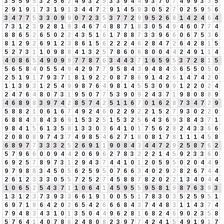
3
5
5
9
5
3
2
5
6
2
4
9
3
2
5
3
3
9
4
4
9
3
7
0
7
4
9
9
3
3
5
2
9
1
9
1
7
3
1
9
1
3
4
4
7
2
9
1
4
5
9
3
0
5
2
7
0
2
5
9
5
6
3
4
7
7
5
3
3
0
9
9
0
7
2
3
5
3
7
7
2
9
9
5
2
6
8
1
4
2
4
6
4
7
3
1
2
3
9
2
8
1
9
3
4
6
7
4
8
8
7
1
8
3
0
5
4
9
4
6
0
7
7
4
8
8
6
5
2
6
5
0
2
2
4
3
5
1
6
1
7
8
8
7
3
3
9
6
6
0
6
7
5
3
6
8
1
2
9
2
6
9
1
2
3
8
6
1
5
6
2
2
2
4
6
2
8
4
7
2
6
4
2
8
1
5
5
2
7
3
1
1
0
9
8
8
4
1
3
2
5
7
8
6
0
6
8
0
0
4
4
2
4
9
1
1
4
4
0
8
6
5
4
9
0
9
9
7
7
8
7
6
3
4
4
3
7
1
6
5
9
5
3
7
2
8
1
5
5
6
5
8
4
0
5
5
4
9
4
2
9
7
7
9
5
8
4
3
9
4
8
4
3
6
5
5
0
5
0
2
5
1
9
1
7
9
3
7
1
8
1
9
2
2
0
8
7
8
6
9
1
4
2
6
1
4
7
4
2
0
1
1
3
9
3
1
2
5
4
9
9
8
7
6
4
9
8
1
4
5
5
3
0
9
9
1
2
2
0
2
4
2
4
7
6
4
8
0
7
3
1
9
5
0
7
7
5
3
9
0
9
2
4
3
7
1
9
8
0
8
8
9
4
6
8
9
8
3
9
7
4
2
8
5
7
4
2
5
1
1
6
7
0
1
6
2
8
7
3
4
7
2
9
5
8
8
2
1
0
6
1
6
7
4
9
2
4
6
0
2
2
9
2
2
1
5
2
7
9
3
0
2
2
0
6
8
8
4
3
8
4
3
6
9
1
5
3
2
5
1
5
3
2
5
6
4
3
6
9
3
8
4
3
7
1
9
8
4
1
5
6
1
3
5
8
1
3
3
0
3
6
4
1
0
1
7
5
6
2
8
2
4
3
3
6
6
2
0
8
0
8
9
7
4
3
7
4
9
8
5
4
6
2
7
1
8
0
8
1
7
8
1
1
1
4
5
8
6
8
9
7
7
3
3
3
2
5
2
6
9
1
1
9
0
8
4
3
4
4
7
2
9
2
5
8
7
6
2
5
7
9
6
6
0
0
9
4
4
2
0
6
9
6
2
7
8
3
2
2
2
1
4
5
9
2
3
3
6
0
6
9
2
5
7
8
9
7
3
1
2
9
4
3
7
4
4
1
0
1
2
0
5
9
5
0
2
0
4
4
9
9
7
9
8
8
3
4
5
0
5
6
2
5
9
5
0
7
6
6
3
4
0
2
9
2
8
2
6
7
4
4
2
6
1
2
3
3
3
0
5
5
7
2
5
2
7
4
5
8
8
7
8
2
0
2
2
1
3
4
0
4
4
1
0
6
5
2
5
4
3
7
1
1
0
6
4
1
4
5
9
5
5
9
5
8
1
9
8
7
6
3
9
3
1
3
1
2
3
7
3
9
3
3
6
6
1
9
1
0
0
5
5
1
7
8
3
0
3
5
2
5
9
5
1
6
9
7
1
8
6
4
2
0
2
6
5
4
2
6
6
6
8
4
3
7
4
4
8
3
1
1
4
3
7
4
7
9
4
8
3
4
3
1
0
1
3
5
0
4
4
9
6
2
8
1
6
8
2
4
6
9
0
2
3
5
8
5
7
6
4
1
4
0
7
8
6
2
4
8
0
8
2
3
9
7
7
4
2
4
1
5
4
9
1
9
1
7