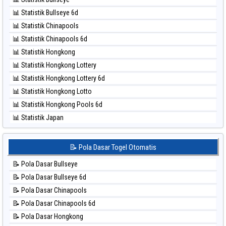
⚽ Bola Hitam Magnum Cambodia
📊 Statistik Bullseye 6d
⚽ Bola Hitam Nagoya
📊 Statistik Chinapools
⚽ Bola Hitam North Carolina Day
📊 Statistik Chinapools 6d
⚽ Bola Hitam Pcso
📊 Statistik Hongkong
⚽ Bola Hitam Sao Paulo
📊 Statistik Hongkong Lottery
⚽ Bola Hitam Singapore
📊 Statistik Hongkong Lottery 6d
⚽ Bola Hitam Sydney
📊 Statistik Hongkong Lotto
⚽ Bola Hitam Sydney Lottery
📊 Statistik Hongkong Pools 6d
⚽ Bola Hitam Sydney Lottery 6d
📊 Statistik Japan
⚽ Bola Hitam Sydney Lotto
📊 Statistik Japan 6d
⚽ Bola Hitam Sydney Pools 6d
📊 Statistik Korea
📝 Pola Dasar Togel Otomatis
⚽ Bola Hitam Taipei
📊 Statistik Kuda Lari
⚽ Bola Hitam Taiwan
📝 Pola Dasar Bullseye
📊 Statistik Magnum Cambodia
📝 Pola Dasar Bullseye 6d
📊 Statistik Nagoya
📝 Pola Dasar Chinapools
📊 Statistik New York Midday
📝 Pola Dasar Chinapools 6d
📊 Statistik North Carolina Day
📝 Pola Dasar Hongkong
📊 Statistik Pcso