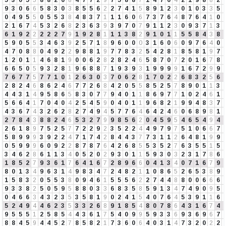
9
3
0
6
6
5
8
3
0
3
8
5
5
6
2
2
7
4
1
5
8
9
1
2
3
0
1
0
3
3
5
0
4
9
5
5
0
5
5
3
8
4
8
3
7
1
1
1
6
0
6
7
3
7
6
4
8
7
6
4
1
0
2
1
6
7
4
5
3
2
6
8
2
3
6
3
9
3
9
7
0
7
9
1
1
2
3
0
9
3
7
1
3
6
1
9
2
2
2
2
2
7
9
1
9
2
8
1
1
1
3
8
2
9
1
0
1
1
5
5
8
4
3
8
5
9
0
5
5
3
4
6
3
9
2
5
7
1
8
9
6
0
0
0
3
1
6
0
6
0
9
7
6
4
0
4
7
0
8
8
0
4
9
2
2
9
8
8
1
9
7
7
8
3
2
5
4
2
8
1
8
5
8
1
9
7
1
2
0
1
1
4
6
8
1
9
0
0
6
2
8
2
8
2
4
6
5
8
7
0
7
2
0
1
6
7
8
6
6
5
0
5
9
3
2
8
1
9
6
8
8
7
1
9
3
9
3
1
9
9
9
9
1
6
7
2
9
9
7
6
7
7
5
7
7
1
0
1
2
6
3
0
3
7
0
6
2
8
1
7
0
2
2
6
8
3
2
5
6
2
8
2
4
6
8
6
2
4
6
7
7
2
6
8
4
2
0
5
5
8
5
2
5
7
8
9
0
1
1
3
4
4
3
1
4
9
5
8
6
5
8
3
0
7
7
9
4
0
1
1
8
6
9
7
7
1
0
2
4
6
1
5
6
6
4
1
7
0
4
0
4
2
5
4
5
9
0
4
0
1
1
9
6
8
2
1
9
9
4
8
3
7
4
3
6
7
4
3
2
6
2
8
2
7
4
9
4
5
7
7
6
4
6
4
2
4
6
0
6
8
9
8
1
2
7
8
4
3
8
8
2
4
6
5
3
2
7
9
9
8
5
6
2
0
4
5
9
5
4
6
5
4
9
4
2
6
1
8
9
7
5
2
5
7
7
2
2
9
2
3
5
2
2
4
4
9
7
9
7
5
1
0
6
6
7
5
8
9
9
9
3
9
2
2
4
7
1
7
4
2
8
4
4
3
7
7
3
1
1
2
6
4
8
1
9
9
0
5
9
9
9
6
0
9
2
2
8
7
8
7
6
4
2
6
8
5
5
3
5
2
7
6
3
5
5
1
5
3
4
6
2
8
6
1
1
3
4
0
5
2
0
2
9
3
0
1
1
5
9
3
0
3
2
3
1
7
8
6
1
8
5
2
7
9
3
6
1
7
6
4
1
6
7
2
8
9
6
6
0
4
1
3
4
0
7
1
6
7
9
8
0
1
3
4
9
6
3
1
4
9
8
3
4
7
2
4
8
2
1
1
0
8
6
5
2
6
5
3
8
9
1
5
8
3
2
0
5
5
3
8
0
9
4
6
1
5
5
5
6
2
2
7
4
4
8
8
0
0
6
6
6
9
3
3
8
2
5
0
5
9
5
8
8
0
3
3
6
8
3
5
8
5
9
1
3
4
7
4
9
0
9
5
0
4
6
6
3
4
3
2
3
5
3
5
8
1
9
0
2
4
1
5
4
0
7
6
4
5
3
9
1
1
6
5
2
4
9
4
4
6
2
3
5
3
3
2
6
8
9
1
8
5
4
8
0
7
8
6
4
3
1
6
7
4
9
5
5
5
1
2
5
8
5
4
4
3
6
1
7
5
4
0
9
9
5
9
3
3
6
9
3
6
9
6
7
8
8
4
5
9
4
4
5
2
7
8
5
8
2
1
7
3
6
0
6
4
0
3
1
4
7
3
2
0
2
2