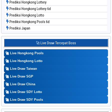
Prediksi Hongkong Lottery
Prediksi Hongkong Lottery 6d
Prediksi Hongkong Lotto
Prediksi Hongkong Pools 6d
Prediksi Japan
Prediksi Japan 6d
Prediksi Korea
🚀 Live Draw Tercepat Boss
Prediksi Kuda Lari
🚀
Live Hongkong Pools
Prediksi Magnum Cambodia
Prediksi Nagoya
🚀
Live Hongkong Lotto
Prediksi North Carolina Day
🚀
Live Draw Taiwan
Prediksi Pcso
🚀
Live Draw SGP
Prediksi Sao Paulo
🚀
Live Draw China
Prediksi Singapore
🚀
Live Draw SDY Lotto
Prediksi Sydney
🚀
Prediksi Sydney Lottery
Live Draw SDY Pools
Prediksi Sydney Lottery 6d