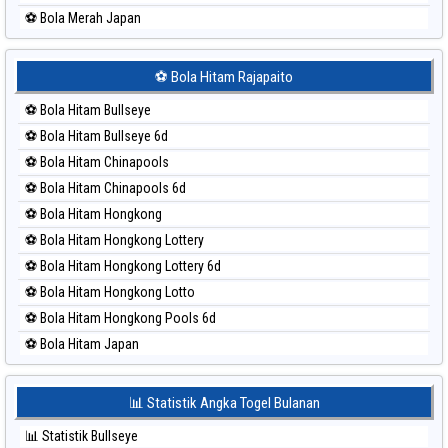
⚽ Bola Merah Japan
⚽ Bola Merah Japan 6d
⚽ Bola Merah Korea
⚽ Bola Hitam Rajapaito
⚽ Bola Merah Kuda Lari
⚽ Bola Hitam Bullseye
⚽ Bola Merah Magnum Cambodia
⚽ Bola Hitam Bullseye 6d
⚽ Bola Merah Nagoya
⚽ Bola Hitam Chinapools
⚽ Bola Merah North Carolina Day
⚽ Bola Hitam Chinapools 6d
⚽ Bola Merah Pcso
⚽ Bola Hitam Hongkong
⚽ Bola Merah Sao Paulo
⚽ Bola Hitam Hongkong Lottery
⚽ Bola Merah Singapore
⚽ Bola Hitam Hongkong Lottery 6d
⚽ Bola Merah Sydney
⚽ Bola Hitam Hongkong Lotto
⚽ Bola Merah Sydney Lottery
⚽ Bola Hitam Hongkong Pools 6d
⚽ Bola Merah Sydney Lottery 6d
⚽ Bola Hitam Japan
⚽ Bola Merah Sydney Lotto
⚽ Bola Hitam Japan 6d
⚽ Bola Merah Sydney Pools 6d
⚽ Bola Hitam Korea
📊 Statistik Angka Togel Bulanan
⚽ Bola Merah Taipei
⚽ Bola Hitam Kuda Lari
⚽ Bola Merah Taiwan
📊 Statistik Bullseye
⚽ Bola Hitam Magnum Cambodia