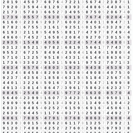
2
0
1
9
1
4
5
0
7
7
6
8
7
6
4
7
2
2
1
3
5
6
7
4
2
2
3
8
7
6
1
7
9
2
0
2
3
5
9
4
4
8
1
2
9
2
8
3
9
3
3
4
8
8
6
5
4
4
3
6
9
1
2
1
7
3
1
5
7
0
3
3
6
6
5
2
7
3
4
9
5
5
8
7
5
0
5
2
0
6
7
4
0
1
7
3
9
3
0
5
5
7
3
5
6
3
0
3
6
9
1
9
1
7
6
7
4
2
0
2
0
4
4
3
6
1
6
0
6
2
2
3
6
9
2
9
3
7
1
6
0
0
2
2
9
4
0
1
1
8
9
4
7
2
1
8
7
8
2
1
6
7
5
5
1
3
1
6
1
7
9
2
5
1
6
0
1
5
8
4
3
3
2
9
2
6
6
1
9
3
3
2
1
1
8
9
5
4
9
5
5
8
8
1
7
8
4
7
9
7
7
8
7
4
9
4
4
4
9
6
0
6
7
4
5
2
7
1
6
5
8
4
2
0
8
4
3
9
2
7
0
7
3
0
1
5
6
9
2
9
3
5
8
1
5
4
8
3
4
0
5
6
2
6
2
2
4
6
5
7
4
4
8
0
4
8
0
8
1
0
3
1
2
3
8
5
2
1
3
9
7
8
2
1
6
8
1
9
1
5
6
6
1
7
7
7
4
3
7
0
9
5
5
2
7
6
7
2
5
7
8
4
9
4
4
2
6
0
4
4
1
6
4
9
4
1
9
8
0
8
4
5
7
1
0
1
1
3
2
5
7
9
5
1
8
9
4
3
3
1
4
6
1
4
4
8
8
6
3
6
9
2
1
7
3
6
9
3
3
0
2
2
9
1
0
1
1
5
9
6
1
7
9
7
5
2
7
7
0
7
1
8
3
4
0
3
4
7
6
5
7
6
4
4
8
0
3
3
1
9
2
3
5
9
4
3
8
2
4
5
3
9
3
3
0
8
2
4
6
8
4
5
8
4
8
2
9
0
9
5
0
3
6
9
4
9
0
8
8
4
0
7
5
3
0
9
2
3
7
1
4
3
5
6
2
1
8
5
8
4
6
3
1
5
6
5
1
8
4
3
2
5
6
7
4
5
4
4
0
1
1
3
2
2
6
8
5
9
1
6
7
3
5
7
2
9
8
5
4
7
2
1
6
9
9
9
8
4
9
1
3
4
3
8
1
4
5
8
6
4
7
2
3
9
6
1
7
5
8
6
2
8
6
2
3
2
5
7
0
8
4
5
9
2
5
4
0
4
0
3
4
1
5
9
7
7
2
9
6
6
3
0
3
8
5
7
0
7
4
5
6
4
0
4
2
3
9
9
9
1
6
0
7
7
3
4
2
3
5
1
5
4
8
3
9
5
0
1
1
1
2
9
0
9
9
9
0
5
4
9
5
3
1
3
4
3
9
2
1
3
1
3
4
9
4
5
1
0
4
4
2
6
8
3
3
6
8
4
8
5
4
0
2
5
2
7
6
1
5
9
5
6
9
1
6
7
4
5
0
6
6
1
2
6
3
0
3
6
4
4
5
9
1
1
7
6
4
0
3
7
1
8
2
5
8
8
7
4
4
9
2
2
7
6
8
6
1
7
7
8
0
5
5
4
7
9
1
1
0
7
6
8
5
8
0
6
3
9
2
6
0
8
8
4
9
6
3
0
3
0
0
1
5
6
0
8
6
2
8
6
1
1
7
8
1
3
2
5
7
7
3
9
2
2
1
9
1
2
0
2
7
4
0
8
8
4
2
5
2
7
2
7
6
0
6
2
5
8
6
5
9
7
9
3
3
8