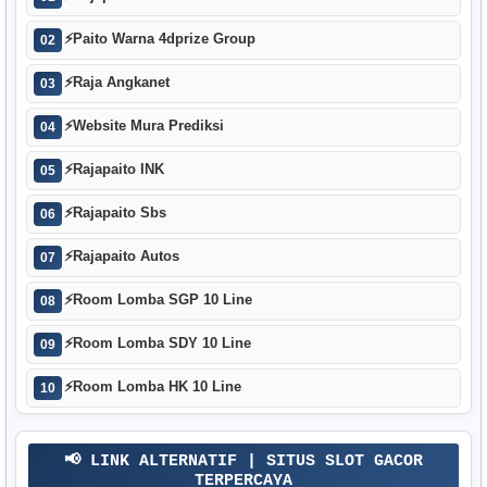
⚡
Paito Warna 4dprize Group
02
⚡
Raja Angkanet
03
⚡
Website Mura Prediksi
04
⚡
Rajapaito INK
05
⚡
Rajapaito Sbs
06
⚡
Rajapaito Autos
07
⚡
Room Lomba SGP 10 Line
08
⚡
Room Lomba SDY 10 Line
09
⚡
Room Lomba HK 10 Line
10
📢 LINK ALTERNATIF | SITUS SLOT GACOR
TERPERCAYA