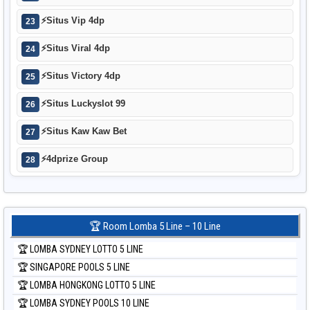
⚡
Situs Vip 4dp
23
⚡
Situs Viral 4dp
24
⚡
Situs Victory 4dp
25
⚡
Situs Luckyslot 99
26
⚡
Situs Kaw Kaw Bet
27
⚡
4dprize Group
28
🏆 Room Lomba 5 Line – 10 Line
🏆 LOMBA SYDNEY LOTTO 5 LINE
🏆 SINGAPORE POOLS 5 LINE
🏆 LOMBA HONGKONG LOTTO 5 LINE
🏆 LOMBA SYDNEY POOLS 10 LINE