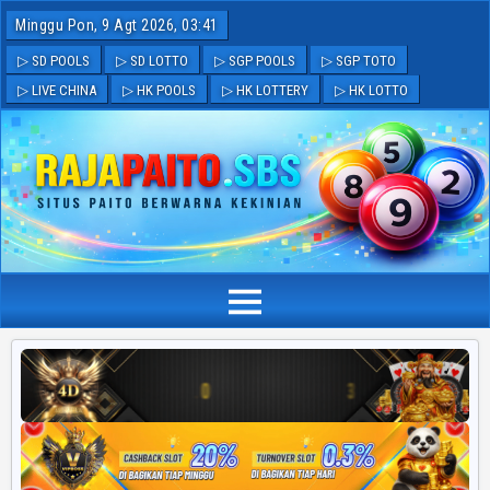
Minggu Pon, 9 Agt 2026, 03:41
▷ SD POOLS
▷ SD LOTTO
▷ SGP POOLS
▷ SGP TOTO
▷ LIVE CHINA
▷ HK POOLS
▷ HK LOTTERY
▷ HK LOTTO