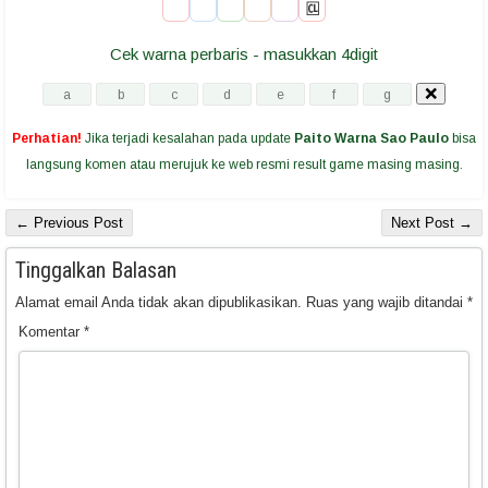
🆑
Cek warna perbaris - masukkan 4digit
Perhatian!
Jika terjadi kesalahan pada update
Paito Warna Sao Paulo
bisa
langsung komen atau merujuk ke web resmi result game masing masing.
← Previous Post
Next Post →
Tinggalkan Balasan
Alamat email Anda tidak akan dipublikasikan.
Ruas yang wajib ditandai
*
Komentar
*