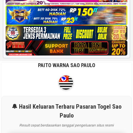
PAITO WARNA SAO PAULO
🔔 Hasil Keluaran Terbaru Pasaran Togel Sao
Paulo
Result cepat berdasarkan tanggal pengeluaran situs resmi