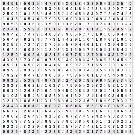
9
4
9
1
1
5
6
1
5
6
4
7
7
8
6
3
6
1
3
4
8
8
9
6
6
1
5
2
5
7
0
8
4
4
9
4
6
0
9
0
9
5
3
9
8
8
6
9
1
8
9
4
2
3
3
6
8
0
0
7
7
3
2
5
0
2
2
0
1
2
6
8
4
6
2
5
7
1
0
4
5
9
8
3
0
7
7
2
4
7
4
2
6
1
0
3
6
9
6
5
4
4
8
7
9
9
5
5
6
0
8
0
8
3
0
4
9
4
2
4
8
4
3
0
9
8
5
5
1
8
3
6
8
5
3
5
8
1
9
3
6
2
8
1
7
0
8
7
6
3
0
1
3
4
4
2
3
4
1
5
5
9
9
8
8
3
6
1
6
7
0
7
2
0
2
6
1
8
1
9
9
2
9
5
5
2
6
9
4
2
6
7
4
7
3
1
4
0
0
7
7
9
6
5
6
2
7
0
1
9
1
0
5
0
4
4
9
5
6
4
9
4
9
2
8
4
3
7
7
3
1
4
4
2
9
1
1
0
4
1
8
9
6
8
1
0
1
0
0
3
5
2
7
7
2
4
7
2
3
7
0
5
5
5
7
9
4
4
6
1
1
3
4
3
9
4
8
3
9
3
6
4
5
9
6
9
5
0
5
1
2
0
3
3
3
1
5
9
5
7
5
8
0
8
1
8
8
4
3
4
1
2
5
0
5
6
0
2
4
6
8
2
1
3
4
9
7
7
5
3
2
7
0
9
9
3
3
1
7
8
2
4
3
0
6
6
7
3
8
4
3
0
7
5
5
1
4
0
9
8
8
4
6
8
6
5
2
6
4
5
9
9
4
5
2
1
3
6
5
8
2
1
0
4
4
6
1
6
9
0
7
7
7
1
6
5
2
2
0
3
6
9
9
8
9
9
0
9
9
3
2
8
1
5
9
3
4
7
4
0
3
0
3
4
5
0
5
5
7
3
9
3
3
0
7
9
2
2
4
9
4
7
1
8
9
0
5
0
5
7
5
8
6
5
0
1
1
3
4
5
4
5
9
5
8
0
9
3
6
9
5
3
9
4
4
9
7
3
8
2
2
4
2
0
2
8
8
9
9
9
5
9
3
3
6
0
2
8
3
8
2
6
6
2
1
3
1
6
3
7
1
7
9
9
5
5
3
9
8
2
1
5
2
1
1
2
8
6
0
1
0
1
2
6
8
7
6
0
4
4
9
4
5
9
0
8
8
8
4
3
0
3
4
1
0
5
5
1
6
1
9
3
3
9
5
4
8
3
8
8
6
0
6
6
1
8
2
1
2
4
1
4
5
0
3
4
5
9
9
3
2
1
9
1
6
8
6
1
7
3
1
9
8
8
6
4
2
2
4
6
9
1
8
9
9
7
9
3
3
2
2
4
4
9
4
8
0
3
3
6
0
0
9
7
7
0
6
4
6
1
6
6
3
5
8
8
0
6
7
4
1
6
6
7
7
5
2
8
4
1
5
6
4
2
5
7
9
0
8
8
7
9
4
1
6
7
0
8
8
6
5
4
7
8
6
2
8
2
6
4
3
7
9
1
5
2
7
8
7
2
7
9
5
9
4
2
6
9
0
2
3
5
3
5
0
6
3
9
3
5
2
0
2
8
8
5
3
8
9
6
6
8
5
0
1
6
1
7
1
8
0
2
2
2
9
2
3
6
9
3
3
2
9
2
6
1
3
8
2
5
7
5
7
3
4
2
1
1
2
0
7
1
2
3
3
0
0
2
6
8
8
4
3
2
5
2
2
8
8
7
4
3
4
2
6
3
1
7
7
5
2
4
1
8
9
2