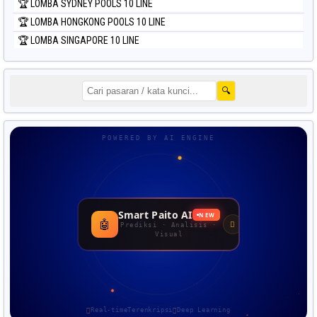
🏆 LOMBA SYDNEY POOLS 10 LINE
🏆 LOMBA HONGKONG POOLS 10 LINE
🏆 LOMBA SINGAPORE 10 LINE
🔍
POWERED BY AI ENGINE
Smart Paito AI
NEW
🤖
Prediksi · Analisis ·
Visual
Real-time
Terenkripsi
Deep Learning