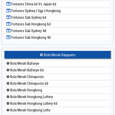
Paito Harian New York Midday
Fortunes China 6d Vs Japan 6d
Paito Harian North Carolina Day
Fortunes Sydney | Sgp | Hongkong
Paito Harian Pcso
Fortunes Gab Sydney 6d
Paito Harian Pennsylvania Day
Fortunes Gab Hongkong 6d
Paito Harian Sao Paulo
Fortunes Gab Sydney 4d
Paito Harian Singapore
Fortunes Gab Hongkong 4d
Paito Harian Sydney
Paito Harian Sydney Lottery
Paito Harian Sydney Lottery 6d
⚽ Bola Merah Rajapaito
Paito Harian Sydney Lotto
⚽ Bola Merah Bullseye
Paito Harian Sydney Pools 6d
⚽ Bola Merah Bullseye 6d
Paito Harian Taipei
⚽ Bola Merah Chinapools
Paito Harian Taiwan
⚽ Bola Merah Chinapools 6d
⚽ Bola Merah Hongkong
⚽ Bola Merah Hongkong Lottery
⚽ Bola Merah Hongkong Lottery 6d
⚽ Bola Merah Hongkong Lotto