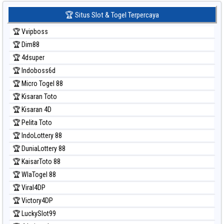
Prediksi Sydney Lotto
🏆 Situs Slot & Togel Terpercaya
Prediksi Sydney Pools 6d
🏆 Vvipboss
Prediksi Taipei
🏆 Dim88
Prediksi Taiwan
🏆 4dsuper
🏆 Indoboss6d
🏆 Micro Togel 88
🏆 Kisaran Toto
🏆 Kisaran 4D
🏆 Pelita Toto
🏆 IndoLottery 88
🏆 DuniaLottery 88
🏆 KaisarToto 88
🏆 WlaTogel 88
🏆 Viral4DP
🏆 Victory4DP
🏆 LuckySlot99