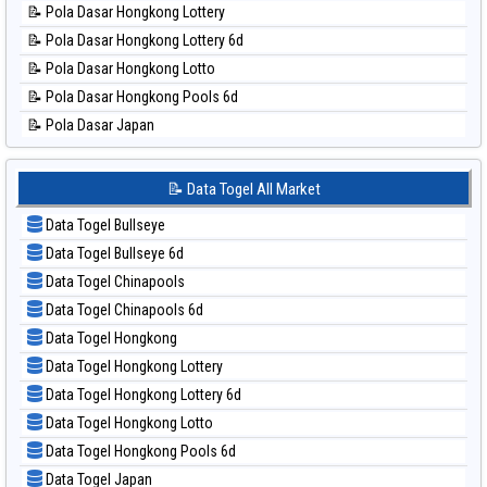
📝 Pola Dasar Hongkong Lottery
📊 Statistik Pennsylvania Day
📝 Pola Dasar Hongkong Lottery 6d
📊 Statistik Sao Paulo
📝 Pola Dasar Hongkong Lotto
📊 Statistik Singapore
📝 Pola Dasar Hongkong Pools 6d
📊 Statistik Sydney
📝 Pola Dasar Japan
📊 Statistik Sydney Lottery
📝 Pola Dasar Japan 6d
📊 Statistik Sydney Lottery 6d
📝 Pola Dasar Korea
📝 Data Togel All Market
📊 Statistik Sydney Lotto
📝 Pola Dasar Kuda Lari
📊 Statistik Sydney Pools 6d
Data Togel Bullseye
📝 Pola Dasar Magnum Cambodia
📊 Statistik Taipei
Data Togel Bullseye 6d
📝 Pola Dasar Nagoya
📊 Statistik Taiwan
Data Togel Chinapools
📝 Pola Dasar North Carolina Day
Data Togel Chinapools 6d
📝 Pola Dasar Pcso
Data Togel Hongkong
📝 Pola Dasar Sao Paulo
Data Togel Hongkong Lottery
📝 Pola Dasar Singapore
Data Togel Hongkong Lottery 6d
📝 Pola Dasar Sydney
Data Togel Hongkong Lotto
📝 Pola Dasar Sydney Lottery
Data Togel Hongkong Pools 6d
📝 Pola Dasar Sydney Lottery 6d
Data Togel Japan