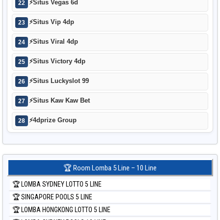
⚡
Situs Vegas 6d
22
⚡
Situs Vip 4dp
23
⚡
Situs Viral 4dp
24
⚡
Situs Victory 4dp
25
⚡
Situs Luckyslot 99
26
⚡
Situs Kaw Kaw Bet
27
⚡
4dprize Group
28
🏆 Room Lomba 5 Line – 10 Line
🏆 LOMBA SYDNEY LOTTO 5 LINE
🏆 SINGAPORE POOLS 5 LINE
🏆 LOMBA HONGKONG LOTTO 5 LINE