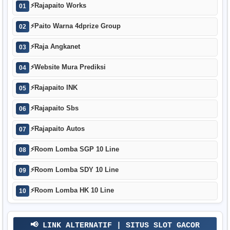
⚡
Rajapaito Works
01
⚡
Paito Warna 4dprize Group
02
⚡
Raja Angkanet
03
⚡
Website Mura Prediksi
04
⚡
Rajapaito INK
05
⚡
Rajapaito Sbs
06
⚡
Rajapaito Autos
07
⚡
Room Lomba SGP 10 Line
08
⚡
Room Lomba SDY 10 Line
09
⚡
Room Lomba HK 10 Line
10
📢 LINK ALTERNATIF | SITUS SLOT GACOR