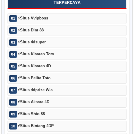
TERPERCAYA
⚡
Situs Vvipboss
01
⚡
Situs Dim 88
02
⚡
Situs 4dsuper
03
⚡
Situs Kisaran Toto
04
⚡
Situs Kisaran 4D
05
⚡
Situs Pelita Toto
06
⚡
Situs 4dprize Wla
07
⚡
Situs Aksara 4D
08
⚡
Situs Shio 88
09
⚡
Situs Bintang 4DP
10