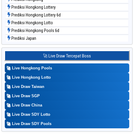
Prediksi Hongkong Lottery
Prediksi Hongkong Lottery 6d
Prediksi Hongkong Lotto
Prediksi Hongkong Pools 6d
Prediksi Japan
Prediksi Japan 6d
Prediksi Korea
🚀 Live Draw Tercepat Boss
Prediksi Kuda Lari
🚀
Live Hongkong Pools
Prediksi Magnum Cambodia
Prediksi Nagoya
🚀
Live Hongkong Lotto
Prediksi North Carolina Day
🚀
Live Draw Taiwan
Prediksi Pcso
🚀
Live Draw SGP
Prediksi Sao Paulo
🚀
Live Draw China
Prediksi Singapore
🚀
Live Draw SDY Lotto
Prediksi Sydney
🚀
Prediksi Sydney Lottery
Live Draw SDY Pools
Prediksi Sydney Lottery 6d