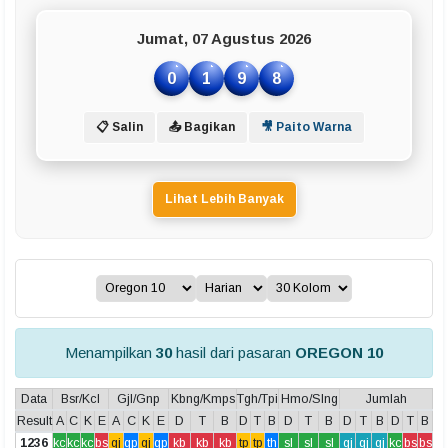
Jumat, 07 Agustus 2026
0
1
9
8
📋 Salin
📤 Bagikan
🎥 Paito Warna
Lihat Lebih Banyak
Menampilkan
30
hasil dari pasaran
OREGON 10
Data
Bsr/Kcl
Gjl/Gnp
Kbng/Kmps
Tgh/Tpi
Hmo/Slng
Jumlah
Result
A
C
K
E
A
C
K
E
D
T
B
D
T
B
D
T
B
D
T
B
D
T
B
1236
kc
kc
kc
bs
gj
gp
gj
gp
kb
kb
kb
tp
tp
th
sl
sl
sl
gj
gj
gj
kc
bs
bs