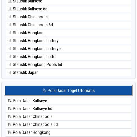
⚽ Bola Merah Taiwan
📊 Statistik Bullseye
⚽ Bola Hitam Magnum Cambodia
📊 Statistik Bullseye 6d
⚽ Bola Hitam Nagoya
📊 Statistik Chinapools
⚽ Bola Hitam North Carolina Day
📊 Statistik Chinapools 6d
⚽ Bola Hitam Pcso
📊 Statistik Hongkong
⚽ Bola Hitam Sao Paulo
📊 Statistik Hongkong Lottery
⚽ Bola Hitam Singapore
📊 Statistik Hongkong Lottery 6d
⚽ Bola Hitam Sydney
📊 Statistik Hongkong Lotto
⚽ Bola Hitam Sydney Lottery
📊 Statistik Hongkong Pools 6d
⚽ Bola Hitam Sydney Lottery 6d
📊 Statistik Japan
⚽ Bola Hitam Sydney Lotto
📊 Statistik Japan 6d
⚽ Bola Hitam Sydney Pools 6d
📊 Statistik Korea
📝 Pola Dasar Togel Otomatis
⚽ Bola Hitam Taipei
📊 Statistik Kuda Lari
⚽ Bola Hitam Taiwan
📝 Pola Dasar Bullseye
📊 Statistik Magnum Cambodia
📝 Pola Dasar Bullseye 6d
📊 Statistik Nagoya
📝 Pola Dasar Chinapools
📊 Statistik New York Midday
📝 Pola Dasar Chinapools 6d
📊 Statistik North Carolina Day
📝 Pola Dasar Hongkong
📊 Statistik Pcso