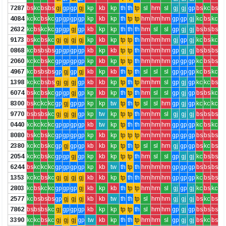
7287
bs
kc
bs
bs
gj
gp
gp
gj
kp
kb
kp
th
th
tp
sl
hm
sl
gj
gj
gp
bs
kc
bs
4084
kc
kc
bs
kc
gp
gp
gp
gp
kp
kb
kp
th
tp
tp
hm
hm
hm
gp
gp
gj
kc
bs
kc
2632
kc
bs
kc
kc
gp
gp
gj
gp
kb
kp
kp
th
th
th
hm
sl
sl
gp
gj
gj
bs
bs
bs
9173
bs
kc
bs
kc
gj
gj
gj
gj
kp
kb
kp
tp
tp
th
hm
hm
hm
gj
gp
gj
kc
bs
kc
0868
kc
bs
bs
bs
gp
gp
gp
gp
kb
kp
kb
tp
tp
th
hm
hm
hm
gp
gj
gj
bs
bs
bs
2060
kc
kc
bs
kc
gp
gp
gp
gp
kp
kb
kp
tp
tp
th
hm
hm
hm
gp
gp
gp
kc
bs
bs
4967
kc
bs
bs
bs
gp
gj
gp
gj
kb
kp
kb
th
tp
th
sl
sl
sl
gp
gp
gp
kc
bs
kc
1398
kc
kc
bs
bs
gj
gj
gj
gp
kb
kb
kp
tp
th
tp
hm
hm
sl
gp
gj
gp
kc
kc
bs
6074
bs
kc
bs
kc
gp
gp
gj
gp
kp
kb
kp
th
tp
th
hm
sl
sl
gp
gj
gp
bs
bs
kc
8300
bs
kc
kc
kc
gp
gj
gp
gp
kp
kp
tw
tp
th
tp
sl
sl
hm
gp
gj
gp
kc
kc
kc
9770
bs
bs
bs
kc
gj
gj
gj
gp
kp
tw
kp
tp
tp
th
hm
hm
sl
gj
gj
gj
bs
bs
bs
0440
kc
kc
kc
kc
gp
gp
gp
gp
kb
tw
kp
tp
th
th
hm
hm
hm
gp
gp
gp
kc
bs
kc
8080
bs
kc
bs
kc
gp
gp
gp
gp
kp
kb
kp
tp
tp
tp
hm
hm
hm
gp
gp
gp
bs
bs
bs
2380
kc
kc
bs
kc
gp
gj
gp
gp
kb
kb
kp
tp
th
tp
sl
sl
hm
gj
gp
gp
bs
kc
bs
2054
kc
kc
bs
kc
gp
gp
gj
gp
kp
kb
kp
tp
tp
th
hm
sl
sl
gp
gj
gj
kc
bs
bs
6244
bs
kc
kc
kc
gp
gp
gp
gp
kp
kb
tw
th
tp
th
hm
hm
hm
gp
gp
gp
bs
bs
bs
1353
kc
kc
bs
kc
gj
gj
gj
gj
kb
kb
kp
tp
th
th
hm
hm
hm
gp
gp
gp
kc
bs
bs
2803
kc
bs
kc
kc
gp
gp
gp
gj
kb
kp
kb
th
tp
tp
hm
hm
sl
gj
gp
gj
kc
bs
kc
2577
kc
bs
bs
bs
gp
gj
gj
gj
kb
kb
tw
th
th
tp
sl
hm
hm
gj
gj
gj
bs
kc
bs
7862
bs
bs
bs
kc
gj
gp
gp
gp
kb
kp
kp
tp
tp
th
sl
hm
hm
gp
gj
gp
bs
bs
bs
3390
kc
kc
bs
kc
gj
gj
gj
gp
tw
kb
kp
th
th
tp
hm
hm
sl
gp
gj
gj
bs
kc
bs