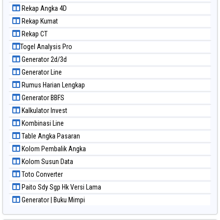
Paito Warna Nagoya
Rekap Angka 4D
Paito Warna New York Midday
Rekap Kumat
Paito Warna North Carolina Day
Rekap CT
Paito Warna Pcso
Togel Analysis Pro
Paito Warna Pennsylvania Day
Generator 2d/3d
Paito Warna Sao Paulo
Generator Line
Paito Warna Singapore
Rumus Harian Lengkap
Paito Warna Sydney
Generator BBFS
Paito Warna Sydney Lottery
Kalkulator Invest
Paito Warna Sydney Lottery 6d
Kombinasi Line
Paito Warna Sydney Lotto
Table Angka Pasaran
Paito Warna Sydney Pools 6d
Kolom Pembalik Angka
Paito Warna Taipei
Kolom Susun Data
Paito Warna Taiwan
Toto Converter
Paito Sdy Sgp Hk Versi Lama
Generator | Buku Mimpi