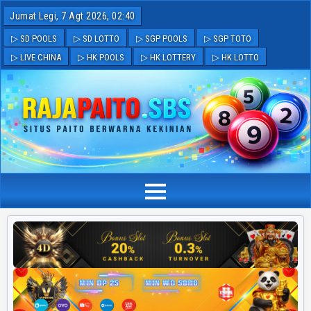
Jumat Legi, 7 Agt 2026, 02:40
▷ SD POOLS
▷ SD LOTTO
▷ SGP POOLS
▷ SGP TOTO
▷ LIVE CHINA
▷ HK POOLS
▷ HK LOTTERY
▷ HK LOTTO