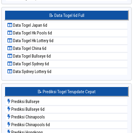
📝 Pola Dasar Sydney Lotto
Data Togel Japan 6d
📝 Pola Dasar Sydney Pools 6d
Data Togel Korea
📝 Data Togel 6d Full
📝 Pola Dasar Taipei
Data Togel Kuda Lari
📝 Pola Dasar Taiwan
Data Togel Japan 6d
Data Togel Magnum Cambodia
Data Togel Hk Pools 6d
Data Togel Nagoya
Data Togel Hk Lottery 6d
Data Togel North Carolina Day
Data Togel China 6d
Data Togel Pcso
Data Togel Bullseye 6d
Data Togel Sao Paulo
Data Togel Sydney 6d
Data Togel Singapore
Data Sydney Lottery 6d
Data Togel Sydney
Data Togel Sydney Lottery
Data Togel Sydney Lottery 6d
📝 Prediksi Togel Terupdate Cepat
Data Togel Sydney Lotto
Prediksi Bullseye
Data Togel Sydney Pools 6d
Prediksi Bullseye 6d
Data Togel Taipei
Prediksi Chinapools
Data Togel Taiwan
Prediksi Chinapools 6d
Prediksi Hongkong