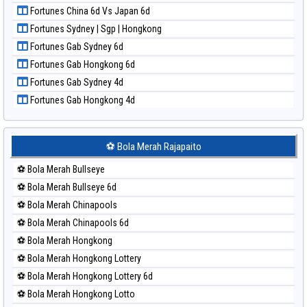
Paito Harian New York Midday
Fortunes China 6d Vs Japan 6d
Paito Harian North Carolina Day
Fortunes Sydney | Sgp | Hongkong
Paito Harian Pcso
Fortunes Gab Sydney 6d
Paito Harian Pennsylvania Day
Fortunes Gab Hongkong 6d
Paito Harian Sao Paulo
Fortunes Gab Sydney 4d
Paito Harian Singapore
Fortunes Gab Hongkong 4d
Paito Harian Sydney
Paito Harian Sydney Lottery
Paito Harian Sydney Lottery 6d
⚽ Bola Merah Rajapaito
Paito Harian Sydney Lotto
⚽ Bola Merah Bullseye
Paito Harian Sydney Pools 6d
⚽ Bola Merah Bullseye 6d
Paito Harian Taipei
⚽ Bola Merah Chinapools
Paito Harian Taiwan
⚽ Bola Merah Chinapools 6d
⚽ Bola Merah Hongkong
⚽ Bola Merah Hongkong Lottery
⚽ Bola Merah Hongkong Lottery 6d
⚽ Bola Merah Hongkong Lotto