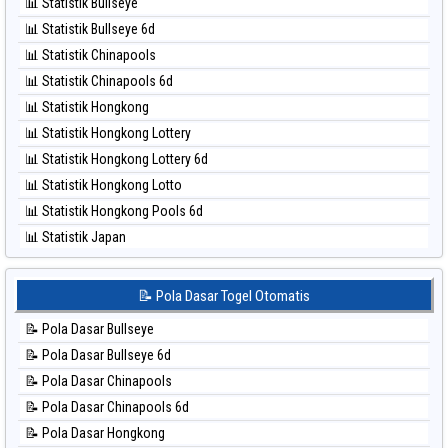
⚽ Bola Merah Taiwan
📊 Statistik Bullseye
⚽ Bola Hitam Magnum Cambodia
📊 Statistik Bullseye 6d
⚽ Bola Hitam Nagoya
📊 Statistik Chinapools
⚽ Bola Hitam North Carolina Day
📊 Statistik Chinapools 6d
⚽ Bola Hitam Pcso
📊 Statistik Hongkong
⚽ Bola Hitam Sao Paulo
📊 Statistik Hongkong Lottery
⚽ Bola Hitam Singapore
📊 Statistik Hongkong Lottery 6d
⚽ Bola Hitam Sydney
📊 Statistik Hongkong Lotto
⚽ Bola Hitam Sydney Lottery
📊 Statistik Hongkong Pools 6d
⚽ Bola Hitam Sydney Lottery 6d
📊 Statistik Japan
⚽ Bola Hitam Sydney Lotto
📊 Statistik Japan 6d
⚽ Bola Hitam Sydney Pools 6d
📊 Statistik Korea
📝 Pola Dasar Togel Otomatis
⚽ Bola Hitam Taipei
📊 Statistik Kuda Lari
⚽ Bola Hitam Taiwan
📝 Pola Dasar Bullseye
📊 Statistik Magnum Cambodia
📝 Pola Dasar Bullseye 6d
📊 Statistik Nagoya
📝 Pola Dasar Chinapools
📊 Statistik New York Midday
📝 Pola Dasar Chinapools 6d
📊 Statistik North Carolina Day
📝 Pola Dasar Hongkong
📊 Statistik Pcso