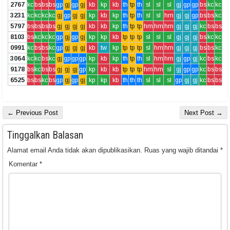
2767
kc
bs
bs
bs
gp
gj
gp
gj
kb
kp
kb
th
tp
th
sl
sl
sl
gj
gp
gp
bs
kc
kc
3231
kc
kc
kc
kc
gj
gp
gj
gj
kp
kb
kp
th
tp
th
sl
sl
hm
gj
gj
gp
bs
bs
kc
5797
bs
bs
bs
bs
gj
gj
gj
gj
kb
kb
kp
th
tp
tp
hm
hm
hm
gj
gj
gj
kc
bs
bs
8103
bs
kc
kc
kc
gp
gj
gp
gj
kp
kp
kb
tp
tp
tp
sl
sl
sl
gj
gj
gj
bs
kc
kc
0991
kc
bs
bs
kc
gp
gj
gj
gj
kb
tw
kp
tp
tp
tp
sl
hm
hm
gj
gj
gj
bs
bs
kc
3064
kc
kc
bs
kc
gj
gp
gp
gp
kp
kb
kp
th
tp
th
sl
hm
hm
gj
gp
gj
kc
bs
kc
9178
bs
kc
bs
bs
gj
gj
gj
gp
kp
kb
kb
tp
tp
tp
hm
hm
sl
gj
gp
gp
kc
bs
bs
6525
bs
bs
kc
bs
gp
gj
gp
gj
kp
kp
kb
th
th
th
sl
sl
sl
gp
gj
gj
kc
bs
bs
← Previous Post
Next Post →
Tinggalkan Balasan
Alamat email Anda tidak akan dipublikasikan.
Ruas yang wajib ditandai
*
Komentar
*