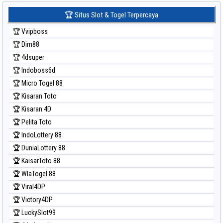
Prediksi Sydney Lotto
🏆 Situs Slot & Togel Terpercaya
Prediksi Sydney Pools 6d
🏆 Vvipboss
Prediksi Taipei
🏆 Dim88
Prediksi Taiwan
🏆 4dsuper
🏆 Indoboss6d
🏆 Micro Togel 88
🏆 Kisaran Toto
🏆 Kisaran 4D
🏆 Pelita Toto
🏆 IndoLottery 88
🏆 DuniaLottery 88
🏆 KaisarToto 88
🏆 WlaTogel 88
🏆 Viral4DP
🏆 Victory4DP
🏆 LuckySlot99