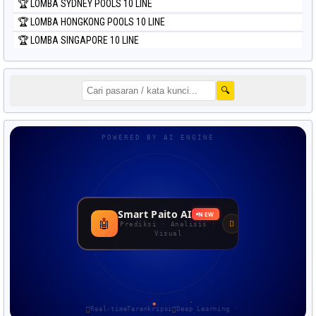
🏆 LOMBA SYDNEY POOLS 10 LINE
🏆 LOMBA HONGKONG POOLS 10 LINE
🏆 LOMBA SINGAPORE 10 LINE
🔍
POWERED BY AI ENGINE
Smart Paito AI
NEW
🤖
Prediksi · Analisis ·
Visual
Real-time
Terenkripsi
Deep Learning