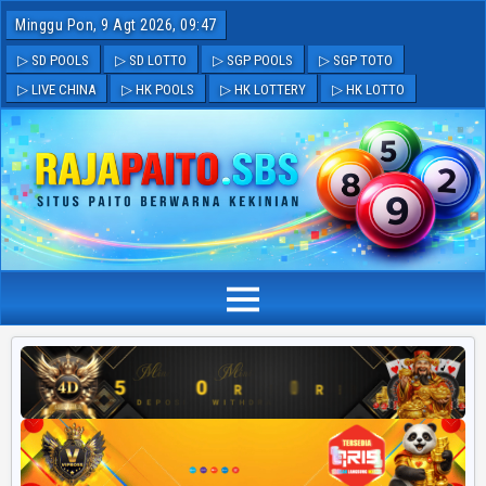
Minggu Pon, 9 Agt 2026, 09:47
▷ SD POOLS
▷ SD LOTTO
▷ SGP POOLS
▷ SGP TOTO
▷ LIVE CHINA
▷ HK POOLS
▷ HK LOTTERY
▷ HK LOTTO