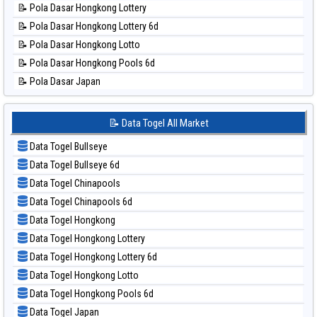
📝 Pola Dasar Hongkong Lottery
📊 Statistik Pennsylvania Day
📝 Pola Dasar Hongkong Lottery 6d
📊 Statistik Sao Paulo
📝 Pola Dasar Hongkong Lotto
📊 Statistik Singapore
📝 Pola Dasar Hongkong Pools 6d
📊 Statistik Sydney
📝 Pola Dasar Japan
📊 Statistik Sydney Lottery
📝 Pola Dasar Japan 6d
📊 Statistik Sydney Lottery 6d
📝 Pola Dasar Korea
📝 Data Togel All Market
📊 Statistik Sydney Lotto
📝 Pola Dasar Kuda Lari
📊 Statistik Sydney Pools 6d
Data Togel Bullseye
📝 Pola Dasar Magnum Cambodia
📊 Statistik Taipei
Data Togel Bullseye 6d
📝 Pola Dasar Nagoya
📊 Statistik Taiwan
Data Togel Chinapools
📝 Pola Dasar North Carolina Day
Data Togel Chinapools 6d
📝 Pola Dasar Pcso
Data Togel Hongkong
📝 Pola Dasar Sao Paulo
Data Togel Hongkong Lottery
📝 Pola Dasar Singapore
Data Togel Hongkong Lottery 6d
📝 Pola Dasar Sydney
Data Togel Hongkong Lotto
📝 Pola Dasar Sydney Lottery
Data Togel Hongkong Pools 6d
📝 Pola Dasar Sydney Lottery 6d
Data Togel Japan