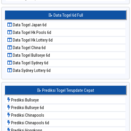
📝 Pola Dasar Sydney Lotto
Data Togel Japan 6d
📝 Pola Dasar Sydney Pools 6d
Data Togel Korea
📝 Data Togel 6d Full
📝 Pola Dasar Taipei
Data Togel Kuda Lari
📝 Pola Dasar Taiwan
Data Togel Japan 6d
Data Togel Magnum Cambodia
Data Togel Hk Pools 6d
Data Togel Nagoya
Data Togel Hk Lottery 6d
Data Togel North Carolina Day
Data Togel China 6d
Data Togel Pcso
Data Togel Bullseye 6d
Data Togel Sao Paulo
Data Togel Sydney 6d
Data Togel Singapore
Data Sydney Lottery 6d
Data Togel Sydney
Data Togel Sydney Lottery
Data Togel Sydney Lottery 6d
📝 Prediksi Togel Terupdate Cepat
Data Togel Sydney Lotto
Prediksi Bullseye
Data Togel Sydney Pools 6d
Prediksi Bullseye 6d
Data Togel Taipei
Prediksi Chinapools
Data Togel Taiwan
Prediksi Chinapools 6d
Prediksi Hongkong