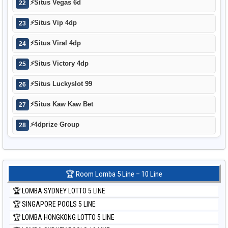
⚡
Situs Vegas 6d
22
⚡
Situs Vip 4dp
23
⚡
Situs Viral 4dp
24
⚡
Situs Victory 4dp
25
⚡
Situs Luckyslot 99
26
⚡
Situs Kaw Kaw Bet
27
⚡
4dprize Group
28
🏆 Room Lomba 5 Line – 10 Line
🏆 LOMBA SYDNEY LOTTO 5 LINE
🏆 SINGAPORE POOLS 5 LINE
🏆 LOMBA HONGKONG LOTTO 5 LINE