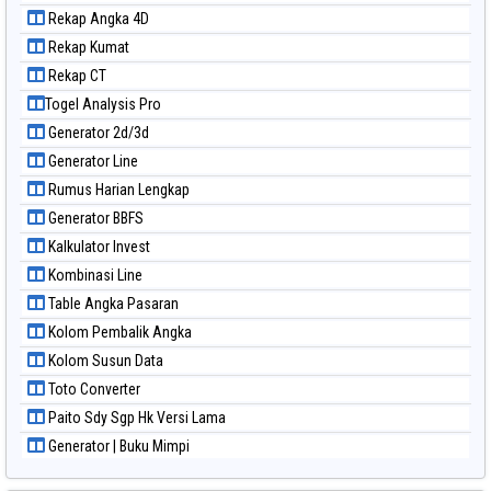
Paito Warna Nagoya
Rekap Angka 4D
Paito Warna New York Midday
Rekap Kumat
Paito Warna North Carolina Day
Rekap CT
Paito Warna Pcso
Togel Analysis Pro
Paito Warna Pennsylvania Day
Generator 2d/3d
Paito Warna Sao Paulo
Generator Line
Paito Warna Singapore
Rumus Harian Lengkap
Paito Warna Sydney
Generator BBFS
Paito Warna Sydney Lottery
Kalkulator Invest
Paito Warna Sydney Lottery 6d
Kombinasi Line
Paito Warna Sydney Lotto
Table Angka Pasaran
Paito Warna Sydney Pools 6d
Kolom Pembalik Angka
Paito Warna Taipei
Kolom Susun Data
Paito Warna Taiwan
Toto Converter
Paito Sdy Sgp Hk Versi Lama
Generator | Buku Mimpi