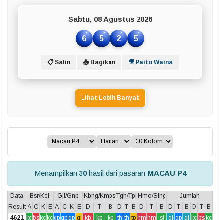
Sabtu, 08 Agustus 2026
6
5
2
5
📋 Salin
📤 Bagikan
🎥 Paito Warna
Lihat Lebih Banyak
Menampilkan
30
hasil dari pasaran
MACAU P4
Data
Bsr/Kcl
Gjl/Gnp
Kbng/Kmps
Tgh/Tpi
Hmo/Slng
Jumlah
Result
A
C
K
E
A
C
K
E
D
T
B
D
T
B
D
T
B
D
T
B
D
T
B
4621
kc
bs
kc
kc
gp
gp
gp
gj
kb
kp
kp
th
th
tp
hm
hm
sl
gj
gp
gj
kc
bs
kc