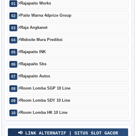
⚡
Rajapaito Works
01
⚡
Paito Warna 4dprize Group
02
⚡
Raja Angkanet
03
⚡
Website Mura Prediksi
04
⚡
Rajapaito INK
05
⚡
Rajapaito Sbs
06
⚡
Rajapaito Autos
07
⚡
Room Lomba SGP 10 Line
08
⚡
Room Lomba SDY 10 Line
09
⚡
Room Lomba HK 10 Line
10
📢 LINK ALTERNATIF | SITUS SLOT GACOR