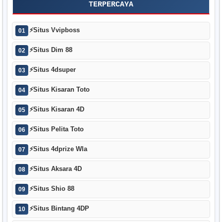
TERPERCAYA
⚡
Situs Vvipboss
01
⚡
Situs Dim 88
02
⚡
Situs 4dsuper
03
⚡
Situs Kisaran Toto
04
⚡
Situs Kisaran 4D
05
⚡
Situs Pelita Toto
06
⚡
Situs 4dprize Wla
07
⚡
Situs Aksara 4D
08
⚡
Situs Shio 88
09
⚡
Situs Bintang 4DP
10