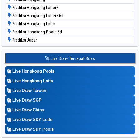
Prediksi Hongkong Lottery
Prediksi Hongkong Lottery 6d
Prediksi Hongkong Lotto
Prediksi Hongkong Pools 6d
Prediksi Japan
Prediksi Japan 6d
Prediksi Korea
🚀 Live Draw Tercepat Boss
Prediksi Kuda Lari
🚀
Live Hongkong Pools
Prediksi Magnum Cambodia
Prediksi Nagoya
🚀
Live Hongkong Lotto
Prediksi North Carolina Day
🚀
Live Draw Taiwan
Prediksi Pcso
🚀
Live Draw SGP
Prediksi Sao Paulo
🚀
Live Draw China
Prediksi Singapore
🚀
Live Draw SDY Lotto
Prediksi Sydney
🚀
Prediksi Sydney Lottery
Live Draw SDY Pools
Prediksi Sydney Lottery 6d