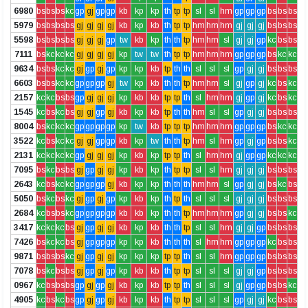
6980
bs
bs
bs
kc
gp
gj
gp
gp
kb
kp
kp
th
tp
tp
sl
sl
hm
gp
gp
gp
bs
bs
bs
5979
bs
bs
bs
bs
gj
gj
gj
gj
kb
kp
kb
th
tp
tp
hm
hm
hm
gj
gj
gj
bs
bs
bs
5598
bs
bs
bs
bs
gj
gj
gj
gp
tw
kb
kp
th
th
tp
hm
hm
sl
gj
gj
gp
kc
bs
bs
7111
bs
kc
kc
kc
gj
gj
gj
gj
kp
tw
tw
th
tp
tp
hm
hm
hm
gp
gp
gp
bs
kc
kc
9634
bs
bs
kc
kc
gj
gp
gj
gp
kp
kp
kb
tp
th
th
sl
sl
sl
gp
gj
gj
bs
bs
bs
6603
bs
bs
kc
kc
gp
gp
gp
gj
tw
kp
kb
th
th
tp
hm
hm
sl
gj
gp
gj
kc
bs
kc
2157
kc
kc
bs
bs
gp
gj
gj
gj
kp
kb
kb
tp
tp
th
sl
hm
hm
gj
gp
gj
kc
bs
kc
1545
kc
bs
kc
bs
gj
gj
gp
gj
kb
kp
kb
tp
th
th
hm
sl
sl
gp
gj
gj
bs
bs
bs
8004
bs
kc
kc
kc
gp
gp
gp
gp
kp
tw
kb
tp
tp
tp
hm
hm
hm
gp
gp
gp
bs
kc
kc
3522
kc
bs
kc
kc
gj
gj
gp
gp
kb
kp
tw
th
th
tp
hm
sl
hm
gp
gj
gp
bs
bs
kc
2131
kc
kc
kc
kc
gp
gj
gj
gj
kp
kb
kp
tp
tp
th
sl
hm
hm
gj
gp
gp
kc
kc
kc
7095
bs
kc
bs
bs
gj
gp
gj
gj
kp
kb
kp
th
tp
tp
sl
sl
hm
gj
gj
gj
bs
bs
bs
2643
kc
bs
kc
kc
gp
gp
gp
gj
kb
kp
kp
th
th
th
hm
hm
sl
gp
gj
gj
bs
kc
bs
5050
bs
kc
bs
kc
gj
gp
gj
gp
kp
kb
kp
th
tp
th
sl
sl
sl
gj
gj
gj
bs
bs
bs
2684
kc
bs
bs
kc
gp
gp
gp
gp
kb
kb
kp
th
th
tp
hm
hm
hm
gp
gj
gj
bs
bs
kc
3417
kc
kc
kc
bs
gj
gp
gj
gj
kb
kp
kb
th
th
tp
sl
sl
hm
gj
gj
gp
bs
bs
bs
7426
bs
kc
kc
bs
gj
gp
gp
gp
kp
kp
kb
th
th
th
sl
hm
hm
gp
gp
gp
kc
bs
bs
9871
bs
bs
bs
kc
gj
gp
gj
gj
kp
kp
kp
tp
tp
th
sl
sl
hm
gp
gp
gp
bs
bs
bs
7078
bs
kc
bs
bs
gj
gp
gj
gp
kp
kb
kb
th
tp
tp
sl
sl
sl
gj
gj
gp
bs
bs
bs
0967
kc
bs
bs
bs
gp
gj
gp
gj
kb
kp
kb
tp
tp
th
sl
sl
sl
gj
gp
gp
bs
bs
kc
4905
kc
bs
kc
bs
gp
gj
gp
gj
kb
kp
kb
th
tp
tp
sl
sl
sl
gp
gj
gj
kc
bs
bs