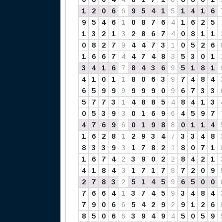
1
2
0
6
6
9
5
4
1
5
1
4
1
6
9
5
4
6
1
0
8
7
6
4
1
6
2
5
1
3
2
1
3
2
8
6
7
4
0
8
1
1
0
8
2
7
9
4
4
7
3
1
0
5
2
6
1
6
6
7
4
4
7
4
8
3
5
3
0
1
3
4
1
6
7
8
4
3
6
9
5
1
8
1
4
1
0
1
1
8
0
6
3
9
7
4
8
4
6
5
9
9
9
9
9
9
0
9
6
7
3
3
5
7
7
3
1
4
8
8
5
4
8
4
1
3
0
5
3
9
3
0
1
6
9
6
4
5
9
7
4
7
6
9
6
0
1
9
8
8
0
1
1
4
1
6
2
8
1
2
9
3
4
7
3
3
4
8
8
3
3
9
3
1
7
8
2
1
8
0
7
1
1
6
7
4
2
3
9
0
2
2
8
4
2
1
4
1
8
4
3
1
7
1
7
8
7
2
0
9
2
7
8
3
2
5
1
4
5
9
6
5
0
0
7
6
6
4
1
3
7
4
5
9
3
4
8
4
7
9
0
6
6
5
4
2
9
2
9
1
2
6
8
5
0
6
6
3
9
4
9
4
5
0
5
9