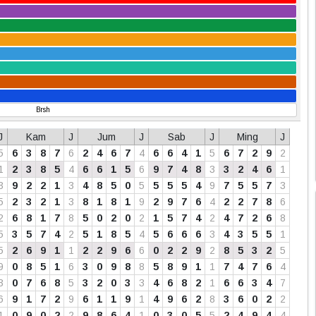
Brsh
J
Kam
J
Jum
J
Sab
J
Ming
J
5
6
3
8
7
6
2
4
6
7
4
6
6
4
1
5
6
7
2
9
2
1
2
3
8
5
4
6
6
1
5
6
9
7
4
8
3
3
2
4
6
1
3
9
2
2
1
3
4
8
5
0
5
5
5
5
4
9
7
5
5
7
3
5
2
3
2
1
3
8
1
8
1
9
2
9
7
6
4
2
2
7
8
6
2
6
8
1
7
8
5
0
2
0
2
1
5
7
4
2
4
7
2
6
8
5
3
5
7
4
2
5
1
8
5
4
5
6
6
6
3
4
3
5
5
1
5
2
6
9
1
1
2
2
9
6
6
0
2
2
9
2
8
5
3
2
5
9
0
8
5
1
6
3
0
9
8
8
5
8
9
1
1
7
4
7
6
4
3
0
7
6
8
5
3
2
0
3
3
4
6
8
2
1
6
6
3
4
7
6
9
1
7
2
9
6
1
1
9
1
4
9
6
2
8
3
6
0
2
2
1
0
9
0
2
2
9
8
6
4
1
0
3
0
5
5
2
4
9
4
4