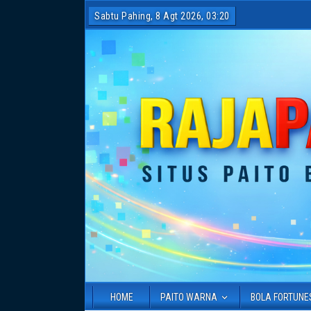
Sabtu Pahing, 8 Agt 2026, 03:20
HOME
PAITO WARNA
BOLA FORTUNE