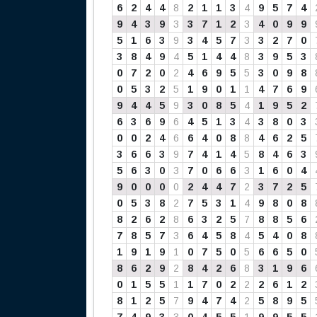
6
2
4
4
8
2
1
1
3
4
9
5
7
4
9
4
3
9
3
3
7
1
2
3
4
0
9
9
5
1
6
3
9
3
4
5
7
3
3
2
7
0
3
8
4
9
4
5
1
4
4
8
3
9
5
3
0
7
2
0
2
4
6
9
5
5
3
0
9
8
0
5
3
2
5
1
9
0
1
1
4
7
6
9
9
4
4
5
9
3
0
8
5
4
1
9
5
2
6
3
6
9
6
4
5
1
3
4
3
8
0
3
0
0
2
4
6
6
4
0
8
8
4
6
2
5
3
6
6
3
9
7
4
1
4
5
8
4
6
3
5
6
3
0
3
7
0
6
6
3
1
6
0
4
9
0
0
0
0
2
4
4
7
2
3
7
2
5
0
5
3
8
2
7
5
3
1
4
9
8
0
8
8
2
6
2
8
6
3
2
5
7
8
8
5
6
7
8
5
7
3
6
4
5
8
4
5
4
0
8
1
9
1
9
1
0
7
5
0
5
6
6
5
0
8
6
2
9
2
8
4
2
6
8
3
1
9
6
0
1
5
5
1
1
7
0
2
2
2
6
1
2
8
1
2
5
7
9
4
7
4
2
5
8
9
5
7
4
9
3
3
0
4
5
5
1
9
9
5
5