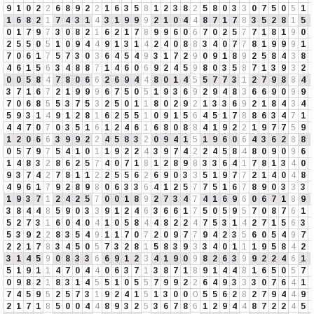
9
1
0
2
2
6
8
9
2
2
1
6
3
5
8
1
2
3
8
2
5
8
0
3
3
0
7
5
0
5
1
1
6
8
2
1
7
4
3
1
4
3
1
9
9
9
2
1
0
4
4
8
7
1
7
8
3
5
2
8
1
5
0
1
7
9
7
3
0
8
2
1
6
2
1
7
8
9
9
6
0
6
7
0
2
5
7
7
1
8
1
9
0
2
5
5
0
5
1
0
9
4
4
9
1
3
1
4
2
4
0
8
8
3
4
0
7
7
8
1
9
9
9
1
7
0
6
1
7
5
7
3
0
3
6
4
5
4
9
3
1
7
2
9
0
9
1
8
9
2
5
8
4
3
8
4
6
1
5
6
3
4
8
8
7
1
4
6
0
6
9
2
4
5
9
8
0
3
5
8
7
1
3
9
3
2
0
0
5
8
4
7
8
0
6
6
2
6
9
4
4
8
0
1
4
5
5
7
7
3
1
2
7
9
8
8
4
3
7
1
6
7
2
1
9
9
9
6
7
5
0
5
1
9
3
6
9
2
9
4
8
3
6
6
9
0
9
9
7
0
6
8
5
5
3
7
5
3
2
5
0
1
1
8
0
2
9
2
1
3
3
6
9
2
1
8
4
3
4
5
9
3
1
4
9
1
2
8
1
6
2
5
5
1
0
9
1
5
6
4
5
1
7
8
8
6
3
4
7
1
4
4
7
0
7
0
3
5
1
6
1
2
4
6
1
6
8
0
8
8
4
1
9
2
2
1
9
7
7
5
9
1
2
0
6
6
3
9
9
2
2
4
5
8
3
2
0
9
4
1
5
1
9
6
0
6
4
3
6
2
8
8
0
5
7
9
7
5
4
1
0
1
1
9
2
2
4
3
9
7
4
2
2
4
5
8
4
8
0
9
0
9
6
1
4
8
3
2
8
6
2
5
7
4
0
7
1
8
1
2
8
9
8
3
3
6
4
1
7
8
1
3
4
0
9
3
7
4
2
7
8
1
1
2
2
5
5
6
2
6
9
0
3
3
5
1
9
7
7
2
1
4
0
4
8
4
9
6
1
7
9
2
8
9
8
0
6
3
3
6
4
1
2
5
7
7
5
1
6
7
8
9
0
3
3
3
1
9
3
7
1
2
4
2
5
7
0
0
1
8
9
2
7
3
4
7
4
1
6
9
6
0
6
7
1
8
9
3
8
4
4
8
5
9
0
3
3
9
1
2
4
6
3
6
6
1
7
5
0
5
9
5
7
0
8
7
6
1
5
2
7
3
1
6
0
4
0
4
1
0
5
8
4
4
8
2
2
4
7
5
3
1
4
2
7
1
5
6
3
5
3
9
2
2
8
3
5
4
9
1
1
7
0
7
2
0
9
7
7
9
4
2
3
5
6
0
5
4
9
7
2
2
1
7
8
3
4
5
0
5
7
3
2
8
1
5
8
3
9
3
3
4
0
1
1
1
9
5
8
4
2
3
1
4
5
9
0
8
3
3
6
6
9
1
2
3
4
1
9
0
9
8
2
6
3
9
9
2
2
4
6
1
5
1
9
1
1
4
7
0
4
4
0
6
3
7
1
3
8
7
1
8
9
1
4
4
8
1
6
5
0
5
7
0
9
8
2
1
8
3
1
4
5
5
1
0
5
5
7
9
9
2
2
6
4
9
3
3
3
0
7
6
4
1
7
4
5
9
5
2
5
7
3
1
9
2
4
1
5
1
3
0
0
0
5
5
6
2
8
2
7
9
4
4
9
2
1
7
1
8
5
0
0
4
4
8
9
3
2
5
3
6
7
8
6
1
2
9
4
4
8
7
2
2
4
5