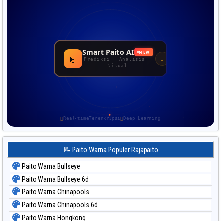
Smart Paito AI
NEW
🤖
Prediksi · Analisis ·
Visual
Real-time
Terenkripsi
Deep Learning
📝 Paito Warna Populer Rajapaito
Paito Warna Bullseye
Paito Warna Bullseye 6d
Paito Warna Chinapools
Paito Warna Chinapools 6d
Paito Warna Hongkong