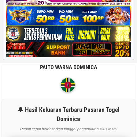
PAITO WARNA DOMINICA
🔔 Hasil Keluaran Terbaru Pasaran Togel
Dominica
Result cepat berdasarkan tanggal pengeluaran situs resmi