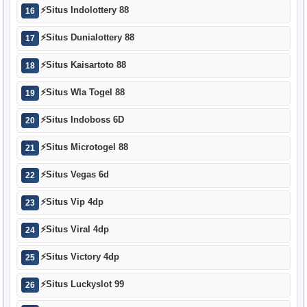
⚡
Situs Indolottery 88
16
⚡
Situs Dunialottery 88
17
⚡
Situs Kaisartoto 88
18
⚡
Situs Wla Togel 88
19
⚡
Situs Indoboss 6D
20
⚡
Situs Microtogel 88
21
⚡
Situs Vegas 6d
22
⚡
Situs Vip 4dp
23
⚡
Situs Viral 4dp
24
⚡
Situs Victory 4dp
25
⚡
Situs Luckyslot 99
26