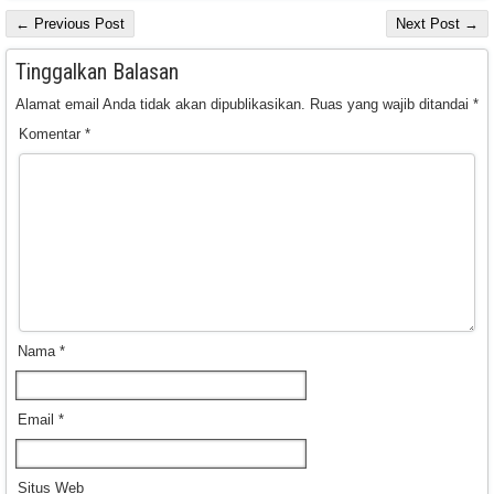
← Previous Post
Next Post →
Tinggalkan Balasan
Alamat email Anda tidak akan dipublikasikan.
Ruas yang wajib ditandai
*
Komentar
*
Nama
*
Email
*
Situs Web