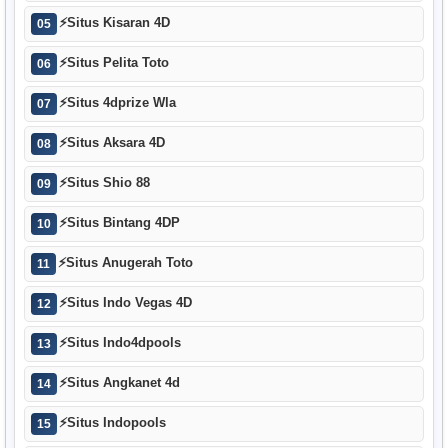
⚡
Situs Kisaran 4D
05
⚡
Situs Pelita Toto
06
⚡
Situs 4dprize Wla
07
⚡
Situs Aksara 4D
08
⚡
Situs Shio 88
09
⚡
Situs Bintang 4DP
10
⚡
Situs Anugerah Toto
11
⚡
Situs Indo Vegas 4D
12
⚡
Situs Indo4dpools
13
⚡
Situs Angkanet 4d
14
⚡
Situs Indopools
15