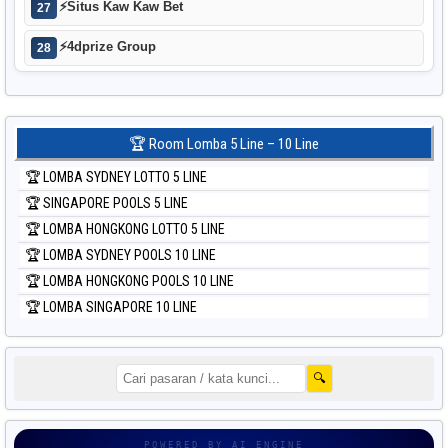
⚡
Situs Kaw Kaw Bet
27
⚡
4dprize Group
28
🏆 Room Lomba 5 Line – 10 Line
🏆 LOMBA SYDNEY LOTTO 5 LINE
🏆 SINGAPORE POOLS 5 LINE
🏆 LOMBA HONGKONG LOTTO 5 LINE
🏆 LOMBA SYDNEY POOLS 10 LINE
🏆 LOMBA HONGKONG POOLS 10 LINE
🏆 LOMBA SINGAPORE 10 LINE
🔍
POWERED BY AI ENGINE