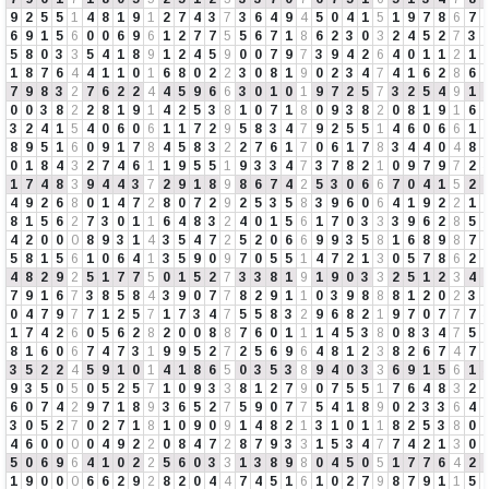
9
2
5
5
1
4
8
1
9
1
2
7
4
3
7
3
6
4
9
4
5
0
4
1
5
1
9
7
8
6
7
6
9
1
5
6
0
0
6
9
6
1
2
7
7
5
5
6
7
1
8
6
2
3
0
3
2
4
5
2
7
3
5
8
0
3
3
5
4
1
8
9
1
2
4
5
9
0
0
7
9
7
3
9
4
2
6
4
0
1
1
2
1
1
8
7
6
4
4
1
1
0
1
6
8
0
2
2
3
0
8
1
9
0
2
3
4
7
4
1
6
2
8
6
7
9
8
3
2
7
6
2
2
4
4
5
9
6
6
3
0
1
0
1
9
7
2
5
7
3
2
5
4
9
1
0
0
3
8
2
2
8
1
9
1
4
2
5
3
8
1
0
7
1
8
0
9
3
8
2
0
8
1
9
1
6
3
2
4
1
5
4
0
6
0
6
1
1
7
2
9
5
8
3
4
7
9
2
5
5
1
4
6
0
6
6
1
8
9
5
1
6
0
9
1
7
8
4
5
8
3
2
2
7
6
1
7
0
6
1
7
8
3
4
4
0
4
8
0
1
8
4
3
2
7
4
6
1
1
9
5
5
1
9
3
3
4
7
3
7
8
2
1
0
9
7
9
7
2
1
7
4
8
3
9
4
4
3
7
2
9
1
8
9
8
6
7
4
2
5
3
0
6
6
7
0
4
1
5
2
4
9
2
6
8
0
1
4
7
2
8
0
7
2
9
2
5
3
5
8
3
9
6
0
6
4
1
9
2
2
1
8
1
5
6
2
7
3
0
1
1
6
4
8
3
2
4
0
1
5
6
1
7
0
3
3
3
9
6
2
8
5
4
2
0
0
0
8
9
3
1
4
3
5
4
7
2
5
2
0
6
6
9
9
3
5
8
1
6
8
9
8
7
5
8
1
5
6
1
0
6
4
1
3
5
9
0
9
7
0
5
5
1
4
7
2
1
3
0
5
7
8
6
2
4
8
2
9
2
5
1
7
7
5
0
1
5
2
7
3
3
8
1
9
1
9
0
3
3
2
5
1
2
3
4
7
9
1
6
7
3
8
5
8
4
3
9
0
7
7
8
2
9
1
1
0
3
9
8
8
8
1
2
0
2
3
0
4
7
9
7
7
1
2
5
7
1
7
3
4
7
5
5
8
3
2
9
6
8
2
1
9
7
0
7
7
7
1
7
4
2
6
0
5
6
2
8
2
0
0
8
8
7
6
0
1
1
1
4
5
3
8
0
8
3
4
7
5
8
1
6
0
6
7
4
7
3
1
9
9
5
2
7
2
5
6
9
6
4
8
1
2
3
8
2
6
7
4
7
3
5
2
2
4
5
9
1
0
1
4
1
8
6
5
0
3
5
3
8
9
4
0
3
3
6
9
1
5
6
1
9
3
5
0
5
0
5
2
5
7
1
0
9
3
3
8
1
2
7
9
0
7
5
5
1
7
6
4
8
3
2
6
0
7
4
2
9
7
1
8
9
3
6
5
2
7
5
9
0
7
7
5
4
1
8
9
0
2
3
3
6
4
3
0
5
2
7
0
2
7
1
8
1
0
9
0
9
1
4
8
2
1
3
1
0
1
1
8
2
5
3
8
0
4
6
0
0
0
0
4
9
2
2
0
8
4
7
2
8
7
9
3
3
1
5
3
4
7
7
4
2
1
3
0
5
0
6
9
6
4
1
0
2
2
5
6
0
3
3
1
3
8
9
8
0
4
5
0
5
1
7
7
6
4
2
1
9
0
0
0
6
6
2
9
2
8
2
0
4
4
7
4
5
1
6
1
0
2
7
9
8
7
9
1
1
5