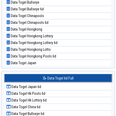
📊 Statistik Sydney Pools 6d
Data Togel Bullseye
📝 Pola Dasar Magnum Cambodia
📊 Statistik Taipei
Data Togel Bullseye 6d
📝 Pola Dasar Nagoya
📊 Statistik Taiwan
Data Togel Chinapools
📝 Pola Dasar North Carolina Day
Data Togel Chinapools 6d
📝 Pola Dasar Pcso
Data Togel Hongkong
📝 Pola Dasar Sao Paulo
Data Togel Hongkong Lottery
📝 Pola Dasar Singapore
Data Togel Hongkong Lottery 6d
📝 Pola Dasar Sydney
Data Togel Hongkong Lotto
📝 Pola Dasar Sydney Lottery
Data Togel Hongkong Pools 6d
📝 Pola Dasar Sydney Lottery 6d
Data Togel Japan
📝 Pola Dasar Sydney Lotto
Data Togel Japan 6d
📝 Pola Dasar Sydney Pools 6d
Data Togel Korea
📝 Data Togel 6d Full
📝 Pola Dasar Taipei
Data Togel Kuda Lari
📝 Pola Dasar Taiwan
Data Togel Japan 6d
Data Togel Magnum Cambodia
Data Togel Hk Pools 6d
Data Togel Nagoya
Data Togel Hk Lottery 6d
Data Togel North Carolina Day
Data Togel China 6d
Data Togel Pcso
Data Togel Bullseye 6d