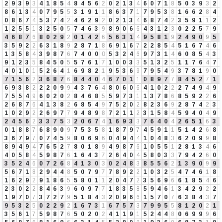
2
9
3
9
3
4
1
8
5
4
8
4
5
6
2
0
2
1
3
4
6
0
7
1
8
5
0
3
9
3
2
8
6
1
3
4
0
7
9
5
5
3
1
9
1
1
8
6
3
7
1
7
9
5
3
8
1
6
6
2
8
4
0
8
6
7
4
5
3
7
4
2
4
6
2
9
2
0
2
1
3
4
6
8
7
4
2
3
5
9
1
1
2
1
2
5
5
1
3
2
5
0
5
7
4
6
3
9
8
9
0
6
6
4
3
1
2
3
0
2
2
5
7
9
4
6
8
7
6
8
0
2
9
2
0
1
4
2
6
5
6
3
1
4
9
5
8
1
9
2
4
9
0
9
5
3
5
9
2
2
6
3
1
8
9
2
8
7
1
8
6
9
1
6
7
2
2
8
5
4
5
1
6
7
4
6
1
3
5
8
4
3
9
8
7
6
7
4
0
0
0
5
3
2
4
6
9
7
3
1
4
6
0
8
5
4
3
9
1
2
3
5
8
4
5
0
5
5
7
6
1
7
1
0
0
3
3
5
1
3
2
5
1
1
7
6
4
7
4
0
1
0
1
5
2
6
4
1
6
9
8
2
1
9
5
3
6
9
7
9
5
4
9
3
7
8
1
9
0
7
1
5
6
2
3
6
8
7
6
8
4
4
0
4
6
7
0
1
1
0
8
9
7
7
8
4
5
2
7
1
6
9
3
8
2
2
2
0
9
9
4
3
7
6
4
8
0
6
0
6
4
1
0
2
2
2
7
4
9
4
9
7
5
5
4
9
6
0
2
0
2
8
4
6
8
5
5
9
7
3
1
1
3
7
8
6
8
5
9
2
2
6
2
6
8
7
6
4
1
3
8
2
6
8
5
4
9
7
5
2
0
2
8
2
3
6
9
2
8
7
4
2
3
1
0
2
9
2
2
6
9
7
7
9
4
8
9
8
7
2
1
1
2
3
1
5
8
4
5
9
4
0
4
9
2
4
5
6
2
3
3
7
5
3
2
0
6
7
4
1
6
9
3
3
7
6
4
0
4
2
6
5
1
6
3
0
1
8
8
7
6
8
9
0
9
7
5
3
5
8
1
8
7
9
7
4
5
9
1
1
5
1
4
2
6
8
3
6
7
9
7
0
7
4
5
9
8
0
6
9
6
0
4
9
4
4
1
0
4
8
3
6
2
0
9
9
8
8
9
4
9
4
7
6
5
2
7
8
0
1
8
9
4
9
8
7
6
1
0
5
5
1
2
8
1
3
4
6
4
0
5
8
4
5
9
8
7
6
1
6
4
3
7
2
6
4
0
4
5
8
0
3
3
7
9
4
2
6
0
3
5
2
4
6
0
7
2
6
8
4
1
3
0
3
0
2
4
8
3
8
5
5
6
2
1
3
9
0
9
9
5
6
7
1
8
2
9
4
4
8
5
0
7
9
7
7
8
9
2
2
1
0
3
2
5
4
7
4
6
1
8
1
6
2
9
2
9
1
8
6
5
5
8
0
1
1
2
0
4
7
2
3
5
6
9
6
6
1
8
5
4
6
2
3
0
2
2
8
4
6
3
9
6
0
9
7
7
1
8
3
5
8
5
9
4
6
1
3
4
2
9
2
2
1
9
7
0
7
3
7
2
7
9
5
1
8
4
3
2
0
9
6
6
1
5
7
0
7
6
3
8
4
3
7
9
5
3
2
5
0
2
2
9
2
1
6
7
3
1
6
7
5
7
3
7
9
9
5
5
8
1
2
0
2
1
3
5
6
1
7
5
9
8
7
6
5
0
2
0
2
4
1
1
9
1
5
2
4
4
8
0
6
9
9
9
6