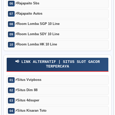
⚡
Rajapaito Sbs
06
⚡
Rajapaito Autos
07
⚡
Room Lomba SGP 10 Line
08
⚡
Room Lomba SDY 10 Line
09
⚡
Room Lomba HK 10 Line
10
📢 LINK ALTERNATIF | SITUS SLOT GACOR
TERPERCAYA
⚡
Situs Vvipboss
01
⚡
Situs Dim 88
02
⚡
Situs 4dsuper
03
⚡
Situs Kisaran Toto
04