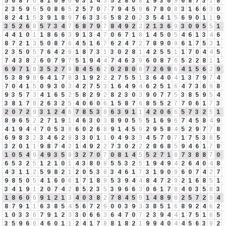
5
6
8
7
6
8
1
6
9
6
6
3
1
4
5
5
2
8
0
8
1
9
3
6
9
6
8
7
3
1
8
2
3
5
9
5
5
0
8
6
5
2
5
7
0
7
7
9
4
5
9
6
7
8
0
8
3
1
6
6
3
0
8
2
4
1
5
3
9
1
8
9
7
6
3
3
6
5
8
2
0
2
3
5
4
1
5
6
9
0
1
1
9
3
5
2
6
8
5
7
3
4
7
6
8
7
9
7
8
4
9
2
2
2
1
3
6
9
3
0
9
5
5
1
4
4
1
0
1
1
8
6
6
3
9
1
3
4
7
0
6
7
1
8
1
4
5
0
5
4
6
1
3
4
6
8
7
2
1
3
5
0
8
7
6
4
5
1
6
7
6
2
4
7
2
7
8
9
0
9
6
1
7
5
3
1
2
3
5
0
5
7
6
4
2
6
1
8
7
3
1
3
0
2
8
1
4
2
5
5
1
1
7
0
4
4
5
7
4
3
8
2
6
0
7
9
7
5
1
9
4
4
7
4
6
3
9
6
0
8
7
6
5
2
2
8
1
1
6
9
7
1
8
3
5
2
7
9
8
4
5
6
2
0
2
8
0
8
7
2
6
9
6
4
1
5
6
2
9
5
3
8
9
8
6
4
1
7
8
3
1
9
2
2
2
7
5
5
1
3
6
4
0
4
1
3
7
9
7
4
7
0
4
1
5
0
9
3
0
3
4
2
7
5
3
1
6
4
9
4
6
2
5
1
6
4
7
3
6
9
8
9
3
5
7
3
4
1
6
5
2
5
8
2
9
2
8
2
3
0
3
9
0
7
7
5
3
8
5
9
5
4
3
8
1
7
8
2
6
3
2
5
4
0
6
0
6
1
5
8
7
6
8
5
5
2
7
7
0
6
1
7
3
2
0
7
2
9
3
1
2
4
6
7
8
5
3
8
6
3
9
1
1
4
2
0
6
6
5
7
3
2
5
1
8
9
6
5
2
2
7
1
9
1
4
6
3
0
3
8
9
0
5
5
5
1
6
9
6
7
4
5
8
4
9
4
1
9
4
4
7
0
5
3
8
6
0
2
6
8
9
1
4
5
9
2
9
5
8
4
5
2
9
7
7
8
6
9
8
3
2
3
4
6
2
8
3
3
0
1
1
0
4
9
3
3
4
5
7
0
7
1
7
5
3
8
5
3
2
0
1
1
9
8
7
4
2
1
4
9
2
2
7
3
0
2
2
2
8
6
8
5
9
4
6
1
7
8
1
0
5
4
9
4
9
3
5
8
3
2
7
0
7
0
8
1
4
5
5
2
7
1
8
7
3
8
8
7
0
6
5
3
2
5
1
2
1
0
1
4
3
8
0
8
5
5
3
2
5
1
9
4
9
4
2
6
4
0
4
8
4
3
1
1
2
5
9
8
2
1
2
0
5
3
8
3
4
6
1
7
3
1
9
0
9
6
0
7
4
2
7
9
8
5
0
5
4
1
6
0
6
1
7
1
8
9
5
3
9
4
4
8
4
7
2
9
2
1
6
8
5
1
3
4
1
9
1
2
0
7
4
2
8
5
2
3
5
3
9
6
6
3
0
6
1
7
8
4
0
3
5
8
3
1
8
6
0
6
9
1
2
1
3
4
0
3
8
2
7
8
4
5
9
1
4
8
9
8
2
5
7
2
9
4
8
7
9
1
1
6
3
8
5
4
5
6
7
2
9
0
0
3
9
3
3
8
5
1
6
8
9
2
4
6
2
1
0
3
3
6
7
9
1
2
3
3
0
6
6
3
6
4
7
0
7
2
3
9
4
4
1
7
5
1
6
5
3
5
9
6
6
4
6
0
1
1
2
4
1
7
8
8
1
8
2
1
9
9
4
0
4
4
5
6
3
9
2