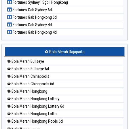
Fortunes Sydney | Sgp | Hongkong
Paito Harian Pcso
Fortunes Gab Sydney 6d
Paito Harian Pennsylvania Day
Fortunes Gab Hongkong 6d
Paito Harian Sao Paulo
Fortunes Gab Sydney 4d
Paito Harian Singapore
Fortunes Gab Hongkong 4d
Paito Harian Sydney
Paito Harian Sydney Lottery
Paito Harian Sydney Lottery 6d
⚽ Bola Merah Rajapaito
Paito Harian Sydney Lotto
⚽ Bola Merah Bullseye
Paito Harian Sydney Pools 6d
⚽ Bola Merah Bullseye 6d
Paito Harian Taipei
⚽ Bola Merah Chinapools
Paito Harian Taiwan
⚽ Bola Merah Chinapools 6d
⚽ Bola Merah Hongkong
⚽ Bola Merah Hongkong Lottery
⚽ Bola Merah Hongkong Lottery 6d
⚽ Bola Merah Hongkong Lotto
⚽ Bola Merah Hongkong Pools 6d
⚽ Bola Merah Japan