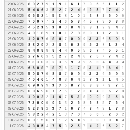
20-06-2026
8
0
2
7
9
1
9
1
6
1
7
0
6
6
1
1
2
21-06-2026
5
4
6
6
3
5
2
7
2
4
6
2
5
7
7
4
2
22-06-2026
9
6
8
2
1
5
3
8
1
0
1
2
8
1
6
0
6
23-06-2026
7
0
0
7
7
2
4
6
5
8
4
5
7
3
0
8
8
24-06-2026
4
5
2
3
5
3
0
3
8
4
3
8
1
9
3
4
7
25-06-2026
4
0
1
8
9
1
0
1
7
8
6
0
1
1
2
8
1
26-06-2026
1
2
8
7
6
8
8
7
0
9
9
3
3
6
5
9
5
27-06-2026
8
8
2
9
2
2
8
1
6
3
9
5
3
8
1
3
4
28-06-2026
9
4
8
9
8
9
4
4
0
5
5
6
7
4
5
5
1
29-06-2026
2
7
6
6
3
5
2
7
2
4
6
2
5
7
7
4
2
30-06-2026
5
3
3
0
3
2
3
5
9
9
9
5
8
4
4
9
4
01-07-2026
6
6
8
8
7
8
7
6
1
7
8
3
4
7
6
4
1
02-07-2026
5
0
8
7
6
8
8
7
0
9
9
3
3
6
5
9
5
03-07-2026
4
0
4
6
1
4
8
3
6
4
1
7
3
1
1
4
5
04-07-2026
6
9
0
9
9
3
3
6
8
7
6
8
8
7
3
7
1
05-07-2026
0
8
6
9
6
7
7
5
1
2
3
4
4
8
6
2
8
06-07-2026
1
0
0
2
2
1
6
7
5
3
8
0
9
9
3
5
8
07-07-2026
7
3
9
0
9
9
3
3
2
6
8
6
8
5
7
6
4
08-07-2026
5
2
3
8
2
3
7
1
6
7
4
8
4
3
1
7
8
09-07-2026
5
8
2
2
4
2
1
3
7
0
7
5
0
5
2
0
2
10-07-2026
0
0
1
5
6
1
1
2
5
4
9
0
0
0
0
4
4
11-07-2026
4
8
8
5
4
7
5
3
2
5
7
4
2
6
5
2
7