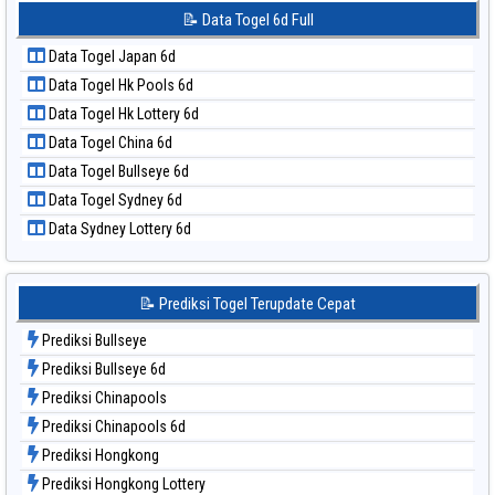
Data Togel Korea
📝 Data Togel 6d Full
📝 Pola Dasar Taipei
Data Togel Kuda Lari
📝 Pola Dasar Taiwan
Data Togel Japan 6d
Data Togel Magnum Cambodia
Data Togel Hk Pools 6d
Data Togel Nagoya
Data Togel Hk Lottery 6d
Data Togel North Carolina Day
Data Togel China 6d
Data Togel Pcso
Data Togel Bullseye 6d
Data Togel Sao Paulo
Data Togel Sydney 6d
Data Togel Singapore
Data Sydney Lottery 6d
Data Togel Sydney
Data Togel Sydney Lottery
Data Togel Sydney Lottery 6d
📝 Prediksi Togel Terupdate Cepat
Data Togel Sydney Lotto
Prediksi Bullseye
Data Togel Sydney Pools 6d
Prediksi Bullseye 6d
Data Togel Taipei
Prediksi Chinapools
Data Togel Taiwan
Prediksi Chinapools 6d
Prediksi Hongkong
Prediksi Hongkong Lottery