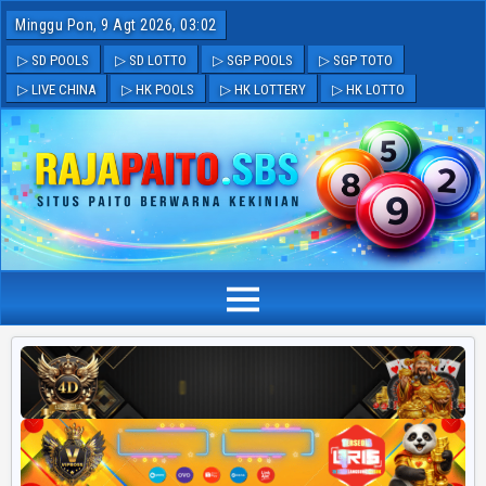
Minggu Pon, 9 Agt 2026, 03:02
▷ SD POOLS
▷ SD LOTTO
▷ SGP POOLS
▷ SGP TOTO
▷ LIVE CHINA
▷ HK POOLS
▷ HK LOTTERY
▷ HK LOTTO