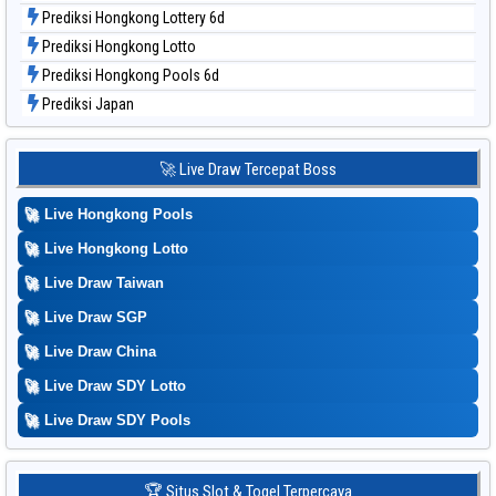
Prediksi Hongkong Lottery 6d
Prediksi Hongkong Lotto
Prediksi Hongkong Pools 6d
Prediksi Japan
Prediksi Japan 6d
Prediksi Korea
🚀 Live Draw Tercepat Boss
Prediksi Kuda Lari
🚀
Live Hongkong Pools
Prediksi Magnum Cambodia
Prediksi Nagoya
🚀
Live Hongkong Lotto
Prediksi North Carolina Day
🚀
Live Draw Taiwan
Prediksi Pcso
🚀
Live Draw SGP
Prediksi Sao Paulo
🚀
Live Draw China
Prediksi Singapore
🚀
Live Draw SDY Lotto
Prediksi Sydney
🚀
Prediksi Sydney Lottery
Live Draw SDY Pools
Prediksi Sydney Lottery 6d
Prediksi Sydney Lotto
🏆 Situs Slot & Togel Terpercaya