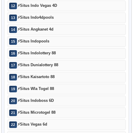
⚡
Situs Indo Vegas 4D
12
⚡
Situs Indo4dpools
13
⚡
Situs Angkanet 4d
14
⚡
Situs Indopools
15
⚡
Situs Indolottery 88
16
⚡
Situs Dunialottery 88
17
⚡
Situs Kaisartoto 88
18
⚡
Situs Wla Togel 88
19
⚡
Situs Indoboss 6D
20
⚡
Situs Microtogel 88
21
⚡
Situs Vegas 6d
22