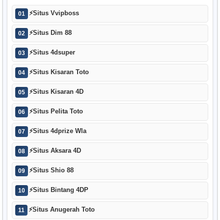
⚡
Situs Vvipboss
01
⚡
Situs Dim 88
02
⚡
Situs 4dsuper
03
⚡
Situs Kisaran Toto
04
⚡
Situs Kisaran 4D
05
⚡
Situs Pelita Toto
06
⚡
Situs 4dprize Wla
07
⚡
Situs Aksara 4D
08
⚡
Situs Shio 88
09
⚡
Situs Bintang 4DP
10
⚡
Situs Anugerah Toto
11