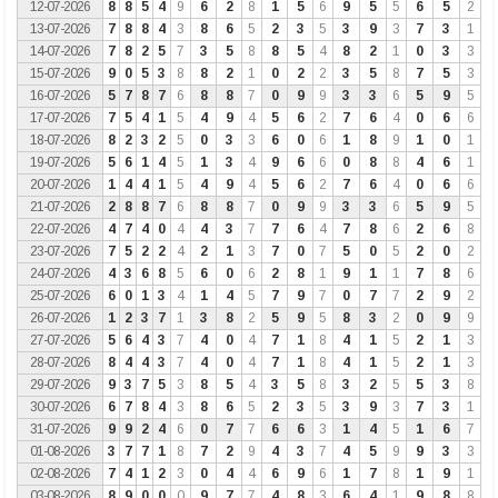
12-07-2026
8
8
5
4
9
6
2
8
1
5
6
9
5
5
6
5
2
13-07-2026
7
8
8
4
3
8
6
5
2
3
5
3
9
3
7
3
1
14-07-2026
7
8
2
5
7
3
5
8
8
5
4
8
2
1
0
3
3
15-07-2026
9
0
5
3
8
8
2
1
0
2
2
3
5
8
7
5
3
16-07-2026
5
7
8
7
6
8
8
7
0
9
9
3
3
6
5
9
5
17-07-2026
7
5
4
1
5
4
9
4
5
6
2
7
6
4
0
6
6
18-07-2026
8
2
3
2
5
0
3
3
6
0
6
1
8
9
1
0
1
19-07-2026
5
6
1
4
5
1
3
4
9
6
6
0
8
8
4
6
1
20-07-2026
1
4
4
1
5
4
9
4
5
6
2
7
6
4
0
6
6
21-07-2026
2
8
8
7
6
8
8
7
0
9
9
3
3
6
5
9
5
22-07-2026
4
7
4
0
4
4
3
7
7
6
4
7
8
6
2
6
8
23-07-2026
7
5
2
2
4
2
1
3
7
0
7
5
0
5
2
0
2
24-07-2026
4
3
6
8
5
6
0
6
2
8
1
9
1
1
7
8
6
25-07-2026
6
0
1
3
4
1
4
5
7
9
7
0
7
7
2
9
2
26-07-2026
1
2
3
7
1
3
8
2
5
9
5
8
3
2
0
9
9
27-07-2026
5
6
4
3
7
4
0
4
7
1
8
4
1
5
2
1
3
28-07-2026
8
4
4
3
7
4
0
4
7
1
8
4
1
5
2
1
3
29-07-2026
9
3
7
5
3
8
5
4
3
5
8
3
2
5
5
3
8
30-07-2026
6
7
8
4
3
8
6
5
2
3
5
3
9
3
7
3
1
31-07-2026
9
9
2
4
6
0
7
7
6
6
3
1
4
5
1
6
7
01-08-2026
3
7
7
1
8
7
2
9
4
3
7
4
5
9
9
3
3
02-08-2026
7
4
1
2
3
0
4
4
6
9
6
1
7
8
1
9
1
03-08-2026
8
9
0
0
0
9
7
7
4
8
3
6
4
1
9
8
8