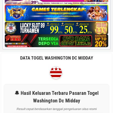
DATA TOGEL WASHINGTON DC MIDDAY
🔔 Hasil Keluaran Terbaru Pasaran Togel
Washington Dc Midday
Result cepat berdasarkan tanggal pengeluaran situs resmi