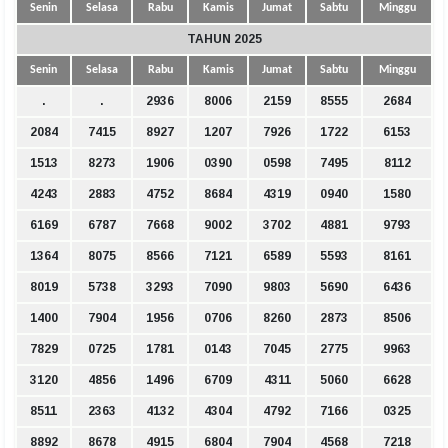
Senin
Selasa
Rabu
Kamis
Jumat
Sabtu
Minggu
TAHUN 2025
Senin
Selasa
Rabu
Kamis
Jumat
Sabtu
Minggu
.
.
2936
8006
2159
8555
2684
2084
7415
8927
1207
7926
1722
6153
1513
8273
1906
0390
0598
7495
8112
4243
2883
4752
8684
4319
0940
1580
6169
6787
7668
9002
3702
4881
9793
1364
8075
8566
7121
6589
5593
8161
8019
5738
3293
7090
9803
5690
6436
1400
7904
1956
0706
8260
2873
8506
7829
0725
1781
0143
7045
2775
9963
3120
4856
1496
6709
4311
5060
6628
8511
2363
4132
4304
4792
7166
0325
8892
8678
4915
6804
7904
4568
7218