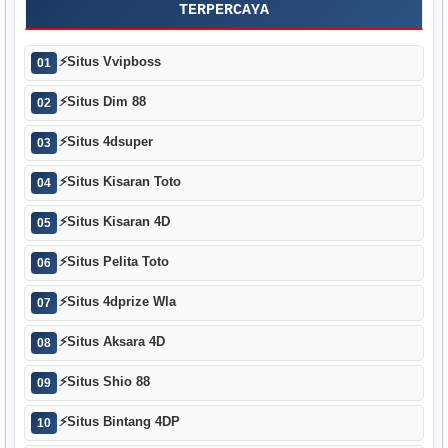
TERPERCAYA
⚡
Situs Vvipboss
01
⚡
Situs Dim 88
02
⚡
Situs 4dsuper
03
⚡
Situs Kisaran Toto
04
⚡
Situs Kisaran 4D
05
⚡
Situs Pelita Toto
06
⚡
Situs 4dprize Wla
07
⚡
Situs Aksara 4D
08
⚡
Situs Shio 88
09
⚡
Situs Bintang 4DP
10