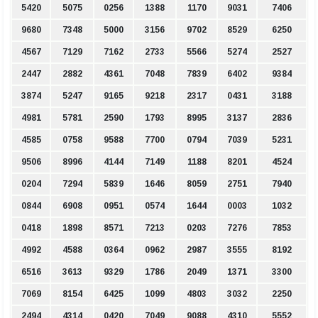
5420
5075
0256
1388
1170
9031
7406
9680
7348
5000
3156
9702
8529
6250
4567
7129
7162
2733
5566
5274
2527
2447
2882
4361
7048
7839
6402
9384
3874
5247
9165
9218
2317
0431
3188
4981
5781
2590
1793
8995
3137
2836
4585
0758
9588
7700
0794
7039
5231
9506
8996
4144
7149
1188
8201
4524
0204
7294
5839
1646
8059
2751
7940
0844
6908
0951
0574
1644
0003
1032
0418
1898
8571
7213
0203
7276
7853
4992
4588
0364
0962
2987
3555
8192
6516
3613
9329
1786
2049
1371
3300
7069
8154
6425
1099
4803
3032
2250
2494
4314
0420
7049
9088
4310
5552