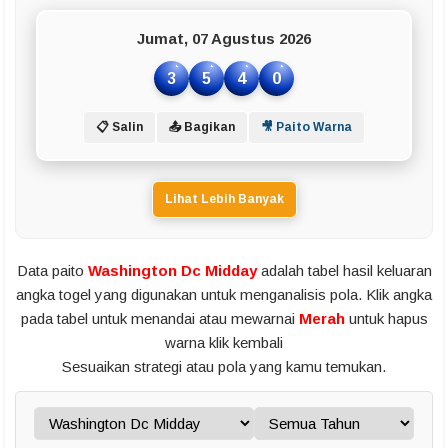
Jumat, 07 Agustus 2026
3
5
4
0
📋 Salin
📤 Bagikan
🎥 Paito Warna
Lihat Lebih Banyak
Data paito
Washington Dc Midday
adalah tabel hasil keluaran
angka togel yang digunakan untuk menganalisis pola. Klik angka
pada tabel untuk menandai atau mewarnai
Merah
untuk hapus
warna klik kembali
Sesuaikan strategi atau pola yang kamu temukan.