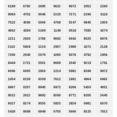
6189
6793
2695
9623
9072
2052
2260
9084
4702
0046
3320
7371
3386
0119
7522
4386
5006
4768
5347
9845
1936
4062
4284
3269
1149
0518
7585
4274
1331
2920
2786
9692
6942
8025
8976
3110
5838
1319
2957
3980
4271
2128
7200
2040
3679
4265
5076
4792
1956
8444
3721
5501
8689
2043
9319
1791
6096
6005
2936
2214
5981
8388
9972
1054
8158
6309
7612
1881
4964
6963
6867
0257
8945
6972
8266
5430
4051
9522
2613
9692
8380
8771
8205
3645
6027
8374
8555
5835
2838
0981
6070
5428
8698
6849
0755
5666
8325
7032