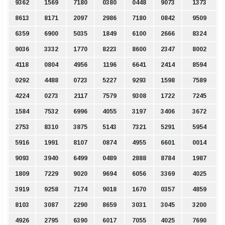
9362
1569
7180
0380
0448
9073
1373
8613
8171
2097
2986
7180
0842
9509
6359
6900
5035
1849
6100
2666
8324
9036
3332
1770
8223
8600
2347
8002
4118
0804
4956
1196
6641
2414
8594
0292
4488
0723
5227
9293
1598
7589
4224
0273
2117
7579
9308
1722
7245
1584
7532
6996
4055
3197
3406
3672
2753
8310
3875
5143
7321
5291
5954
5916
1991
8107
0874
4955
6601
0014
9093
3940
6499
0489
2888
8784
1987
1809
7229
9020
9694
6056
3369
4025
3919
9258
7174
9018
1670
0357
4859
8103
3087
2290
8659
3031
3045
3200
4926
2795
6390
6017
7055
4025
7690