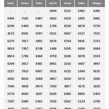
Senin
Selasa
Rabu
Kamis
Jumat
Sabtu
Minggu
.
.
.
6909
0213
5462
6493
0469
7163
0487
4922
3610
1805
0981
5396
3409
0942
1768
8159
9678
0729
4372
9923
9787
0221
0907
3327
7333
5270
7637
4401
0676
0764
0843
2732
9816
7457
8748
1408
5205
0856
6984
8834
1786
8468
4759
9186
9078
3539
6209
2817
8483
8861
1016
4407
4897
2227
7915
6907
0511
6215
1494
9323
2655
8626
2089
4937
0029
5370
2685
7006
4928
9974
7260
4837
4176
4220
3379
9660
4297
8165
8400
8856
3430
7287
3890
3433
7626
3913
3124
2706