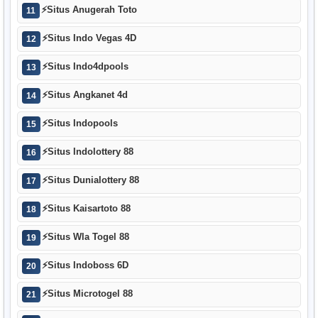
⚡
Situs Anugerah Toto
11
⚡
Situs Indo Vegas 4D
12
⚡
Situs Indo4dpools
13
⚡
Situs Angkanet 4d
14
⚡
Situs Indopools
15
⚡
Situs Indolottery 88
16
⚡
Situs Dunialottery 88
17
⚡
Situs Kaisartoto 88
18
⚡
Situs Wla Togel 88
19
⚡
Situs Indoboss 6D
20
⚡
Situs Microtogel 88
21