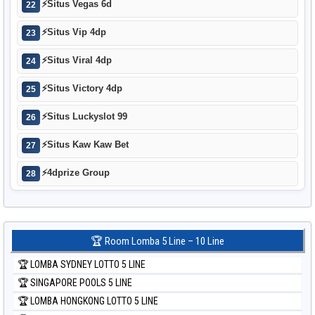
⚡
Situs Vegas 6d
22
⚡
Situs Vip 4dp
23
⚡
Situs Viral 4dp
24
⚡
Situs Victory 4dp
25
⚡
Situs Luckyslot 99
26
⚡
Situs Kaw Kaw Bet
27
⚡
4dprize Group
28
🏆 Room Lomba 5 Line – 10 Line
🏆 LOMBA SYDNEY LOTTO 5 LINE
🏆 SINGAPORE POOLS 5 LINE
🏆 LOMBA HONGKONG LOTTO 5 LINE