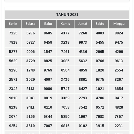
TAHUN 2021
Senin
Selasa
Rabu
Kamis
Jumat
Sabtu
Minggu
7125
5736
0605
4377
7268
4003
8024
7919
0727
6459
3238
9973
5455
9475
5277
9006
1547
7461
4336
2965
4299
5629
3729
8825
3085
5632
0766
9613
9196
1740
9769
0504
4959
1820
2554
2571
3029
4007
3436
8891
9375
8267
2342
8113
9080
5747
6427
1021
6854
9610
3843
8819
3369
2793
4786
9417
8138
9411
0110
7058
3542
0572
4828
3074
5166
5344
5850
1967
7983
7357
9254
3610
7067
0816
0102
3915
2231