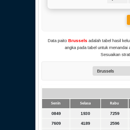
Data paito
Brussels
adalah tabel hasil kel
angka pada tabel untuk menandai
Sesuaikan stra
Senin
Selasa
Rabu
0849
1930
7259
7609
4189
2596