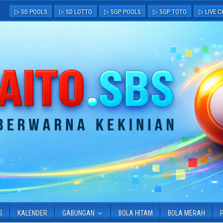
▷ SD POOLS
▷ SD LOTTO
▷ SGP POOLS
▷ SGP TOTO
▷ LIVE C
S
KALENDER
GABUNGAN
BOLA HITAM
BOLA MERAH