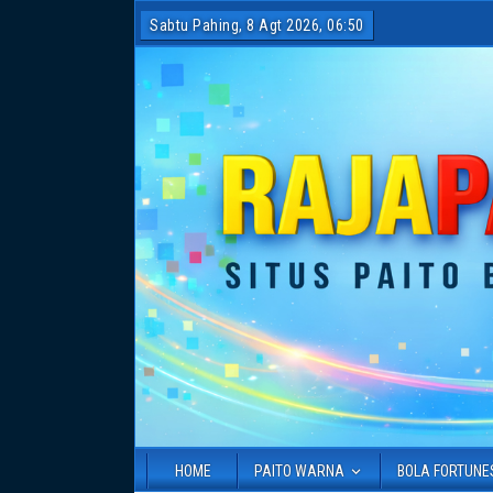
Sabtu Pahing, 8 Agt 2026, 06:50
HOME
PAITO WARNA
BOLA FORTUNE