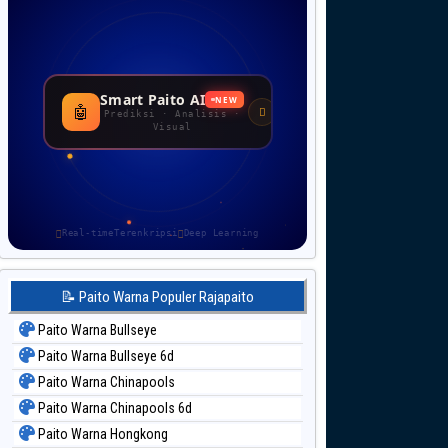
Smart Paito AI
NEW
🤖
Prediksi · Analisis ·
Visual
Real-time
Terenkripsi
Deep Learning
📝 Paito Warna Populer Rajapaito
Paito Warna Bullseye
Paito Warna Bullseye 6d
Paito Warna Chinapools
Paito Warna Chinapools 6d
Paito Warna Hongkong