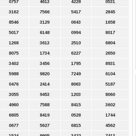
0757
4613
4228
0531
3162
7566
5417
2845
8546
3129
0643
1658
5017
6148
0994
8017
1268
3613
2510
6804
8075
1734
6227
2650
3402
3456
1795
8931
5988
9820
7249
6104
0476
2414
8063
5187
3055
9453
1203
8060
4960
7588
8415
3602
6805
8419
0528
1744
0677
5627
6815
4562
1524
9905
3422
7413