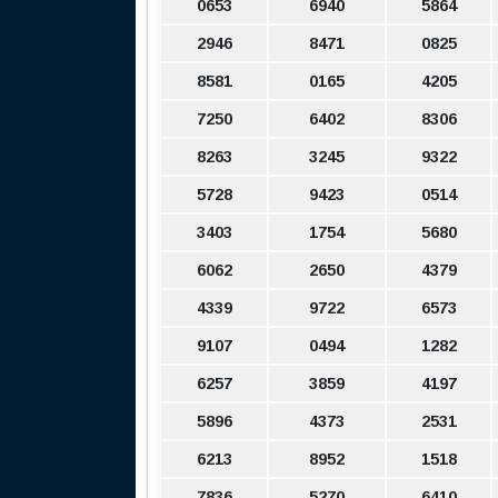
0653
6940
5864
2946
8471
0825
8581
0165
4205
7250
6402
8306
8263
3245
9322
5728
9423
0514
3403
1754
5680
6062
2650
4379
4339
9722
6573
9107
0494
1282
6257
3859
4197
5896
4373
2531
6213
8952
1518
7836
5270
6410