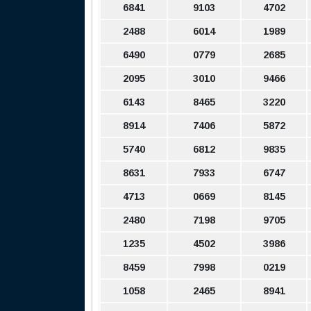
6841
9103
4702
2488
6014
1989
6490
0779
2685
2095
3010
9466
6143
8465
3220
8914
7406
5872
5740
6812
9835
8631
7933
6747
4713
0669
8145
2480
7198
9705
1235
4502
3986
8459
7998
0219
1058
2465
8941