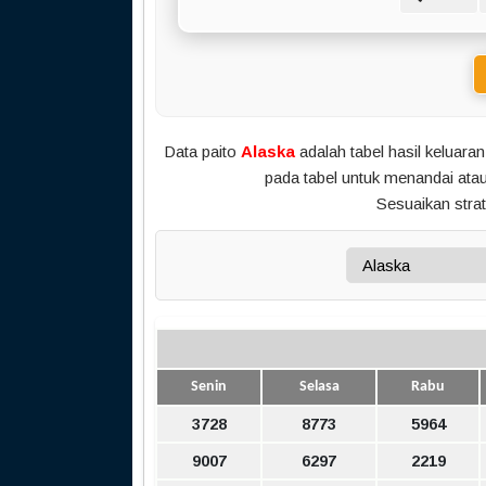
Data paito
Alaska
adalah tabel hasil keluara
pada tabel untuk menandai at
Sesuaikan stra
Senin
Selasa
Rabu
3728
8773
5964
9007
6297
2219