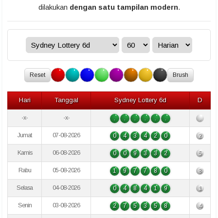
dilakukan
dengan satu tampilan modern
.
Reset
Brush
Hari
Tanggal
Sydney Lottery 6d
D
-x-
-x-
.
.
.
.
.
.
.
Jumat
07-08-2026
0
4
3
4
2
0
2
Kamis
06-08-2026
0
0
9
3
3
2
5
Rabu
05-08-2026
1
9
7
7
8
0
8
Selasa
04-08-2026
0
4
8
4
1
9
1
Senin
03-08-2026
2
7
5
3
5
8
4