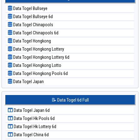
📝 Pola Dasar Kuda Lari
📊 Statistik Sydney Pools 6d
Data Togel Bullseye
📝 Pola Dasar Magnum Cambodia
📊 Statistik Taipei
Data Togel Bullseye 6d
📝 Pola Dasar Nagoya
📊 Statistik Taiwan
Data Togel Chinapools
📝 Pola Dasar North Carolina Day
Data Togel Chinapools 6d
📝 Pola Dasar Pcso
Data Togel Hongkong
📝 Pola Dasar Sao Paulo
Data Togel Hongkong Lottery
📝 Pola Dasar Singapore
Data Togel Hongkong Lottery 6d
📝 Pola Dasar Sydney
Data Togel Hongkong Lotto
📝 Pola Dasar Sydney Lottery
Data Togel Hongkong Pools 6d
📝 Pola Dasar Sydney Lottery 6d
Data Togel Japan
📝 Pola Dasar Sydney Lotto
Data Togel Japan 6d
📝 Pola Dasar Sydney Pools 6d
Data Togel Korea
📝 Data Togel 6d Full
📝 Pola Dasar Taipei
Data Togel Kuda Lari
📝 Pola Dasar Taiwan
Data Togel Japan 6d
Data Togel Magnum Cambodia
Data Togel Hk Pools 6d
Data Togel Nagoya
Data Togel Hk Lottery 6d
Data Togel North Carolina Day
Data Togel China 6d
Data Togel Pcso