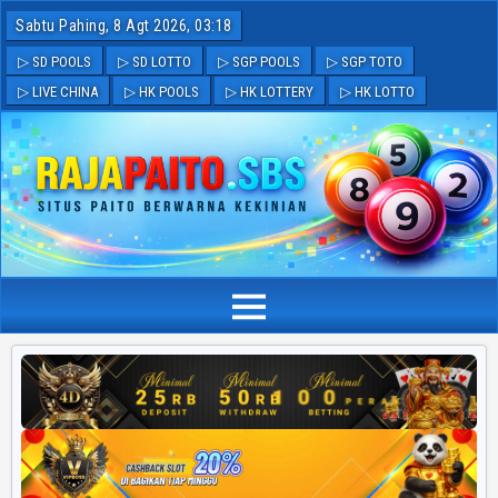
Sabtu Pahing, 8 Agt 2026, 03:18
▷ SD POOLS
▷ SD LOTTO
▷ SGP POOLS
▷ SGP TOTO
▷ LIVE CHINA
▷ HK POOLS
▷ HK LOTTERY
▷ HK LOTTO