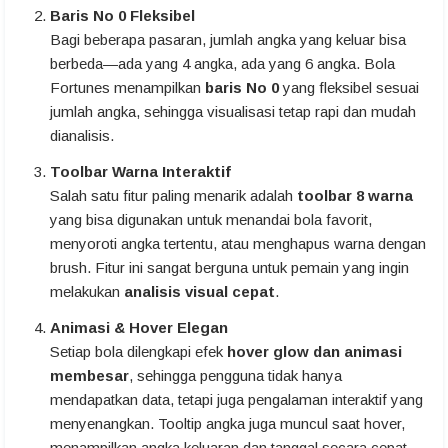
Baris No 0 Fleksibel
Bagi beberapa pasaran, jumlah angka yang keluar bisa
berbeda—ada yang 4 angka, ada yang 6 angka. Bola
Fortunes menampilkan
baris No 0
yang fleksibel sesuai
jumlah angka, sehingga visualisasi tetap rapi dan mudah
dianalisis.
Toolbar Warna Interaktif
Salah satu fitur paling menarik adalah
toolbar 8 warna
yang bisa digunakan untuk menandai bola favorit,
menyoroti angka tertentu, atau menghapus warna dengan
brush. Fitur ini sangat berguna untuk pemain yang ingin
melakukan
analisis visual cepat
.
Animasi & Hover Elegan
Setiap bola dilengkapi efek
hover glow dan animasi
membesar
, sehingga pengguna tidak hanya
mendapatkan data, tetapi juga pengalaman interaktif yang
menyenangkan. Tooltip angka juga muncul saat hover,
menampilkan angka keluaran dan tanggal secara cepat.