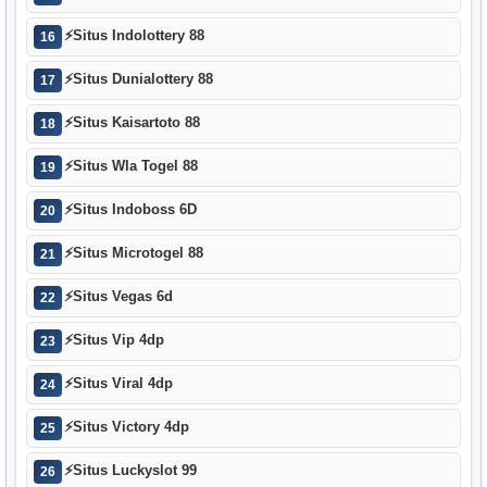
⚡
Situs Indolottery 88
16
⚡
Situs Dunialottery 88
17
⚡
Situs Kaisartoto 88
18
⚡
Situs Wla Togel 88
19
⚡
Situs Indoboss 6D
20
⚡
Situs Microtogel 88
21
⚡
Situs Vegas 6d
22
⚡
Situs Vip 4dp
23
⚡
Situs Viral 4dp
24
⚡
Situs Victory 4dp
25
⚡
Situs Luckyslot 99
26