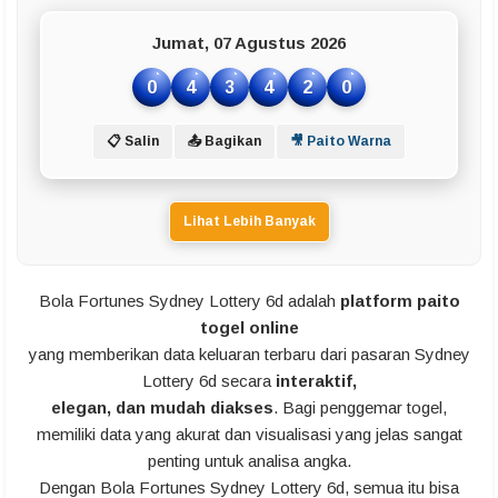
Jumat, 07 Agustus 2026
0
4
3
4
2
0
📋 Salin
📤 Bagikan
🎥 Paito Warna
Lihat Lebih Banyak
Bola Fortunes Sydney Lottery 6d adalah
platform paito
togel online
yang memberikan data keluaran terbaru dari pasaran Sydney
Lottery 6d secara
interaktif,
elegan, dan mudah diakses
. Bagi penggemar togel,
memiliki data yang akurat dan visualisasi yang jelas sangat
penting untuk analisa angka.
Dengan Bola Fortunes Sydney Lottery 6d, semua itu bisa