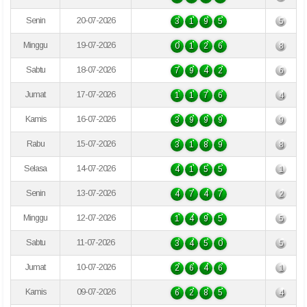
Senin
20-07-2026
3
1
9
5
5
Minggu
19-07-2026
0
1
2
6
8
Sabtu
18-07-2026
7
9
4
2
6
Jumat
17-07-2026
1
1
7
6
4
Kamis
16-07-2026
3
9
9
9
9
Rabu
15-07-2026
3
1
8
9
8
Selasa
14-07-2026
4
1
5
5
1
Senin
13-07-2026
4
7
4
7
2
Minggu
12-07-2026
1
4
9
5
5
Sabtu
11-07-2026
3
4
5
0
5
Jumat
10-07-2026
2
6
4
6
1
Kamis
09-07-2026
6
2
8
5
4