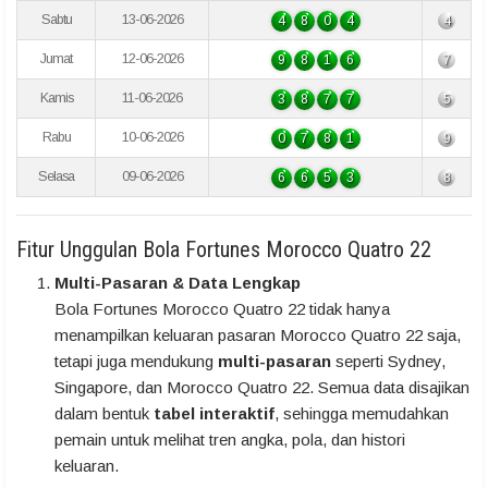
Sabtu
13-06-2026
4
8
0
4
4
Jumat
12-06-2026
9
8
1
6
7
Kamis
11-06-2026
3
8
7
7
5
Rabu
10-06-2026
0
7
8
1
9
Selasa
09-06-2026
6
6
5
3
8
Fitur Unggulan Bola Fortunes Morocco Quatro 22
Multi-Pasaran & Data Lengkap
Bola Fortunes Morocco Quatro 22 tidak hanya
menampilkan keluaran pasaran Morocco Quatro 22 saja,
tetapi juga mendukung
multi-pasaran
seperti Sydney,
Singapore, dan Morocco Quatro 22. Semua data disajikan
dalam bentuk
tabel interaktif
, sehingga memudahkan
pemain untuk melihat tren angka, pola, dan histori
keluaran.