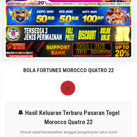
BOLA FORTUNES MOROCCO QUATRO 22
🔔 Hasil Keluaran Terbaru Pasaran Togel
Morocco Quatro 22
Result cepat berdasarkan tanggal pengeluaran situs resmi