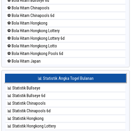
⚽ Bola Hitam Bullseye 6d
⚽ Bola Merah Nagoya
⚽ Bola Hitam Chinapools
⚽ Bola Merah North Carolina Day
⚽ Bola Hitam Chinapools 6d
⚽ Bola Merah Pcso
⚽ Bola Hitam Hongkong
⚽ Bola Merah Sao Paulo
⚽ Bola Hitam Hongkong Lottery
⚽ Bola Merah Singapore
⚽ Bola Hitam Hongkong Lottery 6d
⚽ Bola Merah Sydney
⚽ Bola Hitam Hongkong Lotto
⚽ Bola Merah Sydney Lottery
⚽ Bola Hitam Hongkong Pools 6d
⚽ Bola Merah Sydney Lottery 6d
⚽ Bola Hitam Japan
⚽ Bola Merah Sydney Lotto
⚽ Bola Hitam Japan 6d
⚽ Bola Merah Sydney Pools 6d
⚽ Bola Hitam Korea
📊 Statistik Angka Togel Bulanan
⚽ Bola Merah Taipei
⚽ Bola Hitam Kuda Lari
⚽ Bola Merah Taiwan
📊 Statistik Bullseye
⚽ Bola Hitam Magnum Cambodia
📊 Statistik Bullseye 6d
⚽ Bola Hitam Nagoya
📊 Statistik Chinapools
⚽ Bola Hitam North Carolina Day
📊 Statistik Chinapools 6d
⚽ Bola Hitam Pcso
📊 Statistik Hongkong
⚽ Bola Hitam Sao Paulo
📊 Statistik Hongkong Lottery
⚽ Bola Hitam Singapore