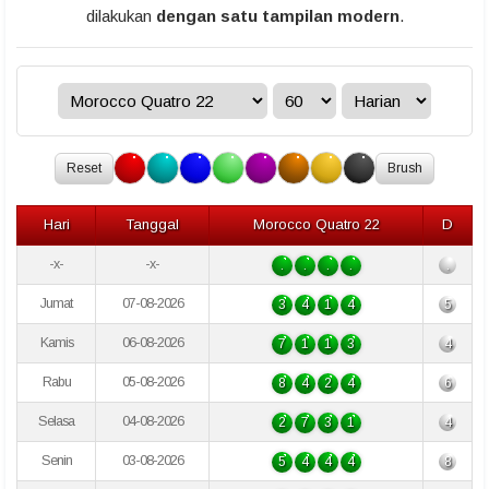
dilakukan
dengan satu tampilan modern
.
Reset
Brush
Hari
Tanggal
Morocco Quatro 22
D
-x-
-x-
.
.
.
.
.
Jumat
07-08-2026
3
4
1
4
5
Kamis
06-08-2026
7
1
1
3
4
Rabu
05-08-2026
8
4
2
4
6
Selasa
04-08-2026
2
7
3
1
4
Senin
03-08-2026
5
4
4
4
8