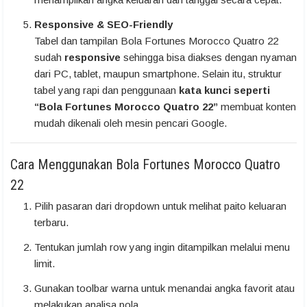
Responsive & SEO-Friendly
Tabel dan tampilan Bola Fortunes Morocco Quatro 22
sudah
responsive
sehingga bisa diakses dengan nyaman
dari PC, tablet, maupun smartphone. Selain itu, struktur
tabel yang rapi dan penggunaan
kata kunci seperti
“Bola Fortunes Morocco Quatro 22”
membuat konten
mudah dikenali oleh mesin pencari Google.
Cara Menggunakan Bola Fortunes Morocco Quatro
22
Pilih pasaran dari dropdown untuk melihat paito keluaran
terbaru.
Tentukan jumlah row yang ingin ditampilkan melalui menu
limit.
Gunakan toolbar warna untuk menandai angka favorit atau
melakukan analisa pola.