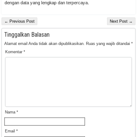
dengan data yang lengkap dan terpercaya.
← Previous Post
Next Post →
Tinggalkan Balasan
Alamat email Anda tidak akan dipublikasikan.
Ruas yang wajib ditandai
*
Komentar
*
Nama
*
Email
*