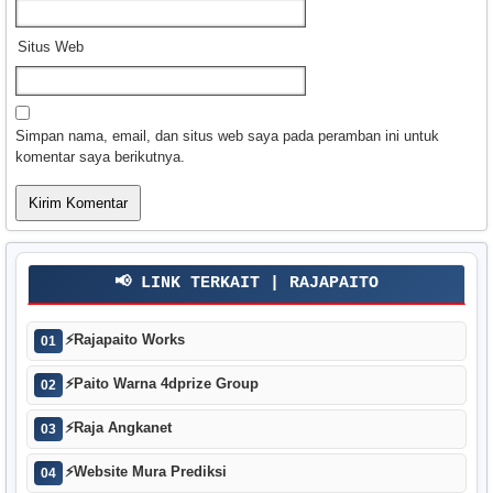
Situs Web
Simpan nama, email, dan situs web saya pada peramban ini untuk
komentar saya berikutnya.
📢 LINK TERKAIT | RAJAPAITO
⚡
Rajapaito Works
01
⚡
Paito Warna 4dprize Group
02
⚡
Raja Angkanet
03
⚡
Website Mura Prediksi
04