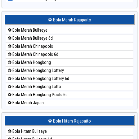
Paito Harian Sydney
Paito Harian Sydney Lottery
Paito Harian Sydney Lottery 6d
⚽ Bola Merah Rajapaito
Paito Harian Sydney Lotto
⚽ Bola Merah Bullseye
Paito Harian Sydney Pools 6d
⚽ Bola Merah Bullseye 6d
Paito Harian Taipei
⚽ Bola Merah Chinapools
Paito Harian Taiwan
⚽ Bola Merah Chinapools 6d
⚽ Bola Merah Hongkong
⚽ Bola Merah Hongkong Lottery
⚽ Bola Merah Hongkong Lottery 6d
⚽ Bola Merah Hongkong Lotto
⚽ Bola Merah Hongkong Pools 6d
⚽ Bola Merah Japan
⚽ Bola Merah Japan 6d
⚽ Bola Merah Korea
⚽ Bola Hitam Rajapaito
⚽ Bola Merah Kuda Lari
⚽ Bola Hitam Bullseye
⚽ Bola Merah Magnum Cambodia