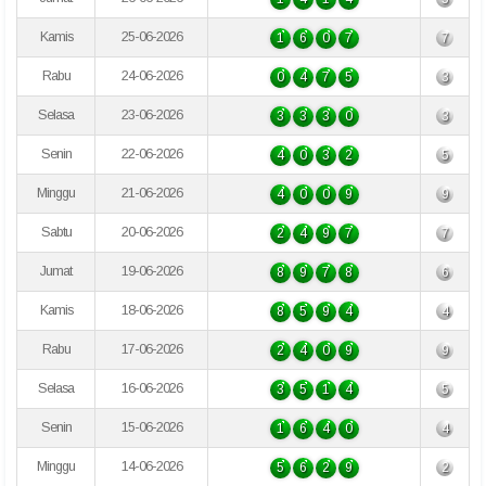
Kamis
25-06-2026
1
6
0
7
7
Rabu
24-06-2026
0
4
7
5
3
Selasa
23-06-2026
3
3
3
0
3
Senin
22-06-2026
4
0
3
2
5
Minggu
21-06-2026
4
0
0
9
9
Sabtu
20-06-2026
2
4
9
7
7
Jumat
19-06-2026
8
9
7
8
6
Kamis
18-06-2026
8
5
9
4
4
Rabu
17-06-2026
2
4
0
9
9
Selasa
16-06-2026
3
5
1
4
5
Senin
15-06-2026
1
6
4
0
4
Minggu
14-06-2026
5
6
2
9
2