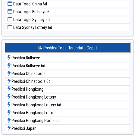
Data Togel China 6d
Data Togel Pcso
Data Togel Bullseye 6d
Data Togel Sao Paulo
Data Togel Sydney 6d
Data Togel Singapore
Data Sydney Lottery 6d
Data Togel Sydney
Data Togel Sydney Lottery
Data Togel Sydney Lottery 6d
📝 Prediksi Togel Terupdate Cepat
Data Togel Sydney Lotto
Prediksi Bullseye
Data Togel Sydney Pools 6d
Prediksi Bullseye 6d
Data Togel Taipei
Prediksi Chinapools
Data Togel Taiwan
Prediksi Chinapools 6d
Prediksi Hongkong
Prediksi Hongkong Lottery
Prediksi Hongkong Lottery 6d
Prediksi Hongkong Lotto
Prediksi Hongkong Pools 6d
Prediksi Japan