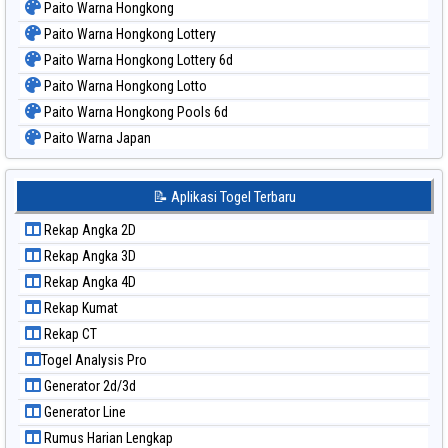
Paito Warna Hongkong
Paito Warna Hongkong Lottery
Paito Warna Hongkong Lottery 6d
Paito Warna Hongkong Lotto
Paito Warna Hongkong Pools 6d
Paito Warna Japan
Paito Warna Japan 6d
Paito Warna Korea
📝 Aplikasi Togel Terbaru
Paito Warna Kuda Lari
Rekap Angka 2D
Paito Warna Magnum Cambodia
Rekap Angka 3D
Paito Warna Nagoya
Rekap Angka 4D
Paito Warna New York Midday
Rekap Kumat
Paito Warna North Carolina Day
Rekap CT
Paito Warna Pcso
Togel Analysis Pro
Paito Warna Pennsylvania Day
Generator 2d/3d
Paito Warna Sao Paulo
Generator Line
Paito Warna Singapore
Rumus Harian Lengkap