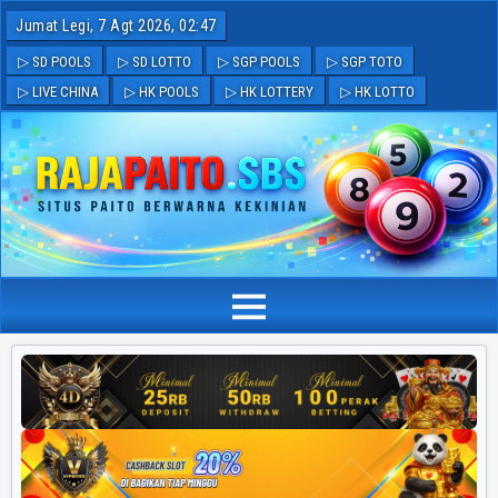
Jumat Legi, 7 Agt 2026, 02:47
▷ SD POOLS
▷ SD LOTTO
▷ SGP POOLS
▷ SGP TOTO
▷ LIVE CHINA
▷ HK POOLS
▷ HK LOTTERY
▷ HK LOTTO