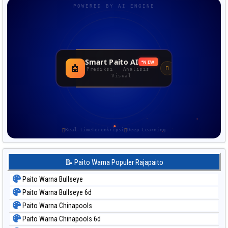
POWERED BY AI ENGINE
Smart Paito AI
NEW
🤖
Prediksi · Analisis ·
Visual
Real-time
Terenkripsi
Deep Learning
📝 Paito Warna Populer Rajapaito
Paito Warna Bullseye
Paito Warna Bullseye 6d
Paito Warna Chinapools
Paito Warna Chinapools 6d