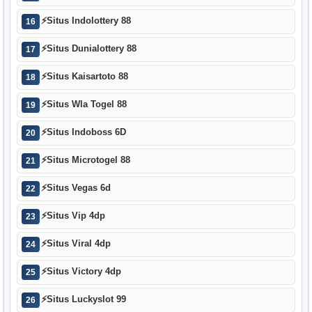
⚡
Situs Indolottery 88
16
⚡
Situs Dunialottery 88
17
⚡
Situs Kaisartoto 88
18
⚡
Situs Wla Togel 88
19
⚡
Situs Indoboss 6D
20
⚡
Situs Microtogel 88
21
⚡
Situs Vegas 6d
22
⚡
Situs Vip 4dp
23
⚡
Situs Viral 4dp
24
⚡
Situs Victory 4dp
25
⚡
Situs Luckyslot 99
26