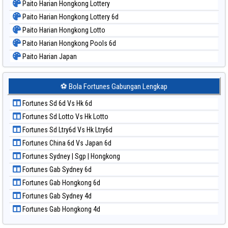
Paito Harian Hongkong Lottery
Paito Harian Hongkong Lottery 6d
Paito Harian Hongkong Lotto
Paito Harian Hongkong Pools 6d
Paito Harian Japan
Paito Harian Japan 6d
Paito Harian Korea
⚽ Bola Fortunes Gabungan Lengkap
Paito Harian Kuda Lari
Fortunes Sd 6d Vs Hk 6d
Paito Harian Magnum Cambodia
Fortunes Sd Lotto Vs Hk Lotto
Paito Harian Nagoya
Fortunes Sd Ltry6d Vs Hk Ltry6d
Paito Harian New York Midday
Fortunes China 6d Vs Japan 6d
Paito Harian North Carolina Day
Fortunes Sydney | Sgp | Hongkong
Paito Harian Pcso
Fortunes Gab Sydney 6d
Paito Harian Pennsylvania Day
Fortunes Gab Hongkong 6d
Paito Harian Sao Paulo
Fortunes Gab Sydney 4d
Paito Harian Singapore
Fortunes Gab Hongkong 4d
Paito Harian Sydney