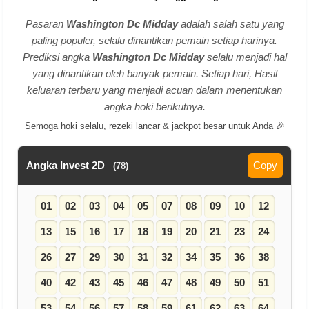
Pasaran
Washington Dc Midday
adalah salah satu yang
paling populer, selalu dinantikan pemain setiap harinya.
Prediksi angka
Washington Dc Midday
selalu menjadi hal
yang dinantikan oleh banyak pemain. Setiap hari, Hasil
keluaran terbaru yang menjadi acuan dalam menentukan
angka hoki berikutnya.
Semoga hoki selalu, rezeki lancar & jackpot besar untuk Anda 🎉
Angka Invest 2D
Copy
(78)
01
02
03
04
05
07
08
09
10
12
13
15
16
17
18
19
20
21
23
24
26
27
29
30
31
32
34
35
36
38
40
42
43
45
46
47
48
49
50
51
53
54
56
57
58
59
61
62
63
64