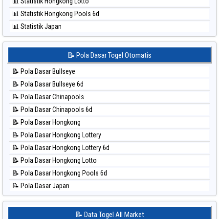
📊 Statistik Hongkong Lotto
⚽ Bola Hitam Sydney Lottery
📊 Statistik Hongkong Pools 6d
⚽ Bola Hitam Sydney Lottery 6d
📊 Statistik Japan
⚽ Bola Hitam Sydney Lotto
📊 Statistik Japan 6d
⚽ Bola Hitam Sydney Pools 6d
📊 Statistik Korea
📝 Pola Dasar Togel Otomatis
⚽ Bola Hitam Taipei
📊 Statistik Kuda Lari
⚽ Bola Hitam Taiwan
📝 Pola Dasar Bullseye
📊 Statistik Magnum Cambodia
📝 Pola Dasar Bullseye 6d
📊 Statistik Nagoya
📝 Pola Dasar Chinapools
📊 Statistik New York Midday
📝 Pola Dasar Chinapools 6d
📊 Statistik North Carolina Day
📝 Pola Dasar Hongkong
📊 Statistik Pcso
📝 Pola Dasar Hongkong Lottery
📊 Statistik Pennsylvania Day
📝 Pola Dasar Hongkong Lottery 6d
📊 Statistik Sao Paulo
📝 Pola Dasar Hongkong Lotto
📊 Statistik Singapore
📝 Pola Dasar Hongkong Pools 6d
📊 Statistik Sydney
📝 Pola Dasar Japan
📊 Statistik Sydney Lottery
📝 Pola Dasar Japan 6d
📊 Statistik Sydney Lottery 6d
📝 Pola Dasar Korea
📝 Data Togel All Market
📊 Statistik Sydney Lotto