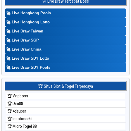
🚀 Live Draw Tercepat Boss
Prediksi Kuda Lari
🚀
Live Hongkong Pools
Prediksi Magnum Cambodia
Prediksi Nagoya
🚀
Live Hongkong Lotto
Prediksi North Carolina Day
🚀
Live Draw Taiwan
Prediksi Pcso
🚀
Live Draw SGP
Prediksi Sao Paulo
🚀
Live Draw China
Prediksi Singapore
🚀
Live Draw SDY Lotto
Prediksi Sydney
🚀
Prediksi Sydney Lottery
Live Draw SDY Pools
Prediksi Sydney Lottery 6d
Prediksi Sydney Lotto
🏆 Situs Slot & Togel Terpercaya
Prediksi Sydney Pools 6d
🏆 Vvipboss
Prediksi Taipei
🏆 Dim88
Prediksi Taiwan
🏆 4dsuper
🏆 Indoboss6d
🏆 Micro Togel 88