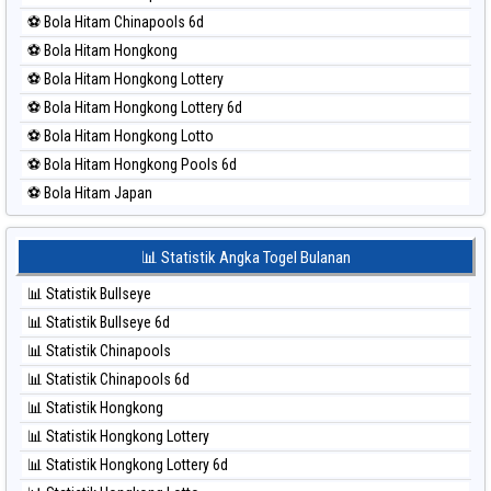
⚽ Bola Merah North Carolina Day
⚽ Bola Hitam Chinapools 6d
⚽ Bola Merah Pcso
⚽ Bola Hitam Hongkong
⚽ Bola Merah Sao Paulo
⚽ Bola Hitam Hongkong Lottery
⚽ Bola Merah Singapore
⚽ Bola Hitam Hongkong Lottery 6d
⚽ Bola Merah Sydney
⚽ Bola Hitam Hongkong Lotto
⚽ Bola Merah Sydney Lottery
⚽ Bola Hitam Hongkong Pools 6d
⚽ Bola Merah Sydney Lottery 6d
⚽ Bola Hitam Japan
⚽ Bola Merah Sydney Lotto
⚽ Bola Hitam Japan 6d
⚽ Bola Merah Sydney Pools 6d
⚽ Bola Hitam Korea
📊 Statistik Angka Togel Bulanan
⚽ Bola Merah Taipei
⚽ Bola Hitam Kuda Lari
⚽ Bola Merah Taiwan
📊 Statistik Bullseye
⚽ Bola Hitam Magnum Cambodia
📊 Statistik Bullseye 6d
⚽ Bola Hitam Nagoya
📊 Statistik Chinapools
⚽ Bola Hitam North Carolina Day
📊 Statistik Chinapools 6d
⚽ Bola Hitam Pcso
📊 Statistik Hongkong
⚽ Bola Hitam Sao Paulo
📊 Statistik Hongkong Lottery
⚽ Bola Hitam Singapore
📊 Statistik Hongkong Lottery 6d
⚽ Bola Hitam Sydney