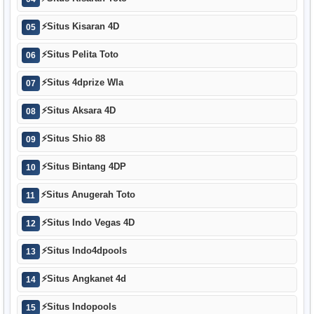
⚡
Situs Kisaran 4D
05
⚡
Situs Pelita Toto
06
⚡
Situs 4dprize Wla
07
⚡
Situs Aksara 4D
08
⚡
Situs Shio 88
09
⚡
Situs Bintang 4DP
10
⚡
Situs Anugerah Toto
11
⚡
Situs Indo Vegas 4D
12
⚡
Situs Indo4dpools
13
⚡
Situs Angkanet 4d
14
⚡
Situs Indopools
15