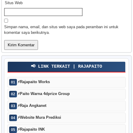
Situs Web
Simpan nama, email, dan situs web saya pada peramban ini untuk
komentar saya berikutnya.
📢 LINK TERKAIT | RAJAPAITO
⚡
Rajapaito Works
01
⚡
Paito Warna 4dprize Group
02
⚡
Raja Angkanet
03
⚡
Website Mura Prediksi
04
⚡
Rajapaito INK
05