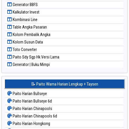
Paito Warna Sydney
Generator BBFS
Paito Warna Sydney Lottery
Kalkulator Invest
Paito Warna Sydney Lottery 6d
Kombinasi Line
Paito Warna Sydney Lotto
Table Angka Pasaran
Paito Warna Sydney Pools 6d
Kolom Pembalik Angka
Paito Warna Taipei
Kolom Susun Data
Paito Warna Taiwan
Toto Converter
Paito Sdy Sgp Hk Versi Lama
Generator | Buku Mimpi
📝 Paito Warna Harian Lengkap + Taysen
Paito Harian Bullseye
Paito Harian Bullseye 6d
Paito Harian Chinapools
Paito Harian Chinapools 6d
Paito Harian Hongkong