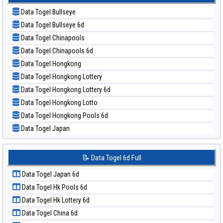
📝 Pola Dasar Kuda Lari
📊 Statistik Sydney Pools 6d
Data Togel Bullseye
📝 Pola Dasar Magnum Cambodia
📊 Statistik Taipei
Data Togel Bullseye 6d
📝 Pola Dasar Nagoya
📊 Statistik Taiwan
Data Togel Chinapools
📝 Pola Dasar North Carolina Day
Data Togel Chinapools 6d
📝 Pola Dasar Pcso
Data Togel Hongkong
📝 Pola Dasar Sao Paulo
Data Togel Hongkong Lottery
📝 Pola Dasar Singapore
Data Togel Hongkong Lottery 6d
📝 Pola Dasar Sydney
Data Togel Hongkong Lotto
📝 Pola Dasar Sydney Lottery
Data Togel Hongkong Pools 6d
📝 Pola Dasar Sydney Lottery 6d
Data Togel Japan
📝 Pola Dasar Sydney Lotto
Data Togel Japan 6d
📝 Pola Dasar Sydney Pools 6d
Data Togel Korea
📝 Data Togel 6d Full
📝 Pola Dasar Taipei
Data Togel Kuda Lari
📝 Pola Dasar Taiwan
Data Togel Japan 6d
Data Togel Magnum Cambodia
Data Togel Hk Pools 6d
Data Togel Nagoya
Data Togel Hk Lottery 6d
Data Togel North Carolina Day
Data Togel China 6d
Data Togel Pcso