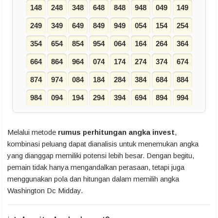
148
248
348
648
848
948
049
149
249
349
649
849
949
054
154
254
354
654
854
954
064
164
264
364
664
864
964
074
174
274
374
674
874
974
084
184
284
384
684
884
984
094
194
294
394
694
894
994
Melalui metode
rumus perhitungan angka invest
,
kombinasi peluang dapat dianalisis untuk menemukan angka
yang dianggap memiliki potensi lebih besar. Dengan begitu,
pemain tidak hanya mengandalkan perasaan, tetapi juga
menggunakan pola dan hitungan dalam memilih angka
Washington Dc Midday.