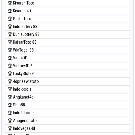
🏆 Kisaran Toto
🏆 Kisaran 4D
🏆 Pelita Toto
🏆 IndoLottery 88
🏆 DuniaLottery 88
🏆 KaisarToto 88
🏆 WlaTogel 88
🏆 Viral4DP
🏆 Victory4DP
🏆 LuckySlot99
🏆 4dprizewlatoto
🏆 indo-pools
🏆 Angkanet4d
🏆 Shio88
🏆 Indo4dpools
🏆 Anugerahtoto
🏆 Indovegas4d