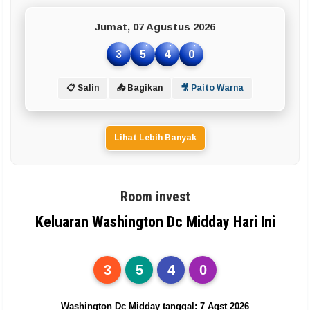
Jumat, 07 Agustus 2026
3
5
4
0
📋 Salin
📤 Bagikan
🎥 Paito Warna
Lihat Lebih Banyak
Room invest
Keluaran Washington Dc Midday Hari Ini
3
5
4
0
Washington Dc Midday tanggal: 7 Agst 2026