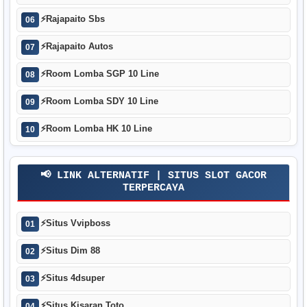
⚡
Rajapaito Sbs
06
⚡
Rajapaito Autos
07
⚡
Room Lomba SGP 10 Line
08
⚡
Room Lomba SDY 10 Line
09
⚡
Room Lomba HK 10 Line
10
📢 LINK ALTERNATIF | SITUS SLOT GACOR
TERPERCAYA
⚡
Situs Vvipboss
01
⚡
Situs Dim 88
02
⚡
Situs 4dsuper
03
⚡
Situs Kisaran Toto
04