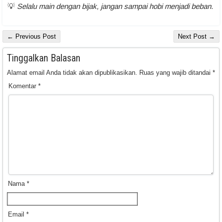
💡
Selalu main dengan bijak, jangan sampai hobi menjadi beban.
← Previous Post
Next Post →
Tinggalkan Balasan
Alamat email Anda tidak akan dipublikasikan.
Ruas yang wajib ditandai
*
Komentar
*
Nama
*
Email
*