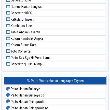
Generator Line
Paito Warna Singapore
Rumus Harian Lengkap
Paito Warna Sydney
Generator BBFS
Paito Warna Sydney Lottery
Kalkulator Invest
Paito Warna Sydney Lottery 6d
Kombinasi Line
Paito Warna Sydney Lotto
Table Angka Pasaran
Paito Warna Sydney Pools 6d
Kolom Pembalik Angka
Paito Warna Taipei
Kolom Susun Data
Paito Warna Taiwan
Toto Converter
Paito Sdy Sgp Hk Versi Lama
Generator | Buku Mimpi
📝 Paito Warna Harian Lengkap + Taysen
Paito Harian Bullseye
Paito Harian Bullseye 6d
Paito Harian Chinapools
Paito Harian Chinapools 6d