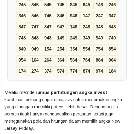
245
345
545
745
845
945
146
246
346
546
746
846
946
147
247
347
547
747
847
947
148
248
348
548
748
848
948
149
249
349
549
749
849
949
154
254
354
554
754
854
954
164
264
364
564
764
864
964
174
274
374
574
774
874
974
184
Melalui metode
rumus perhitungan angka invest
,
kombinasi peluang dapat dianalisis untuk menemukan angka
yang dianggap memiliki potensi lebih besar. Dengan begitu,
pemain tidak hanya mengandalkan perasaan, tetapi juga
menggunakan pola dan hitungan dalam memilih angka New
Jersey Midday.