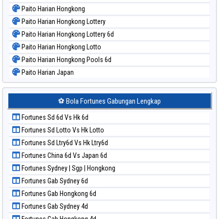
Paito Harian Hongkong
Paito Harian Hongkong Lottery
Paito Harian Hongkong Lottery 6d
Paito Harian Hongkong Lotto
Paito Harian Hongkong Pools 6d
Paito Harian Japan
Paito Harian Japan 6d
Paito Harian Korea
⚽ Bola Fortunes Gabungan Lengkap
Paito Harian Kuda Lari
Fortunes Sd 6d Vs Hk 6d
Paito Harian Magnum Cambodia
Fortunes Sd Lotto Vs Hk Lotto
Paito Harian Nagoya
Fortunes Sd Ltry6d Vs Hk Ltry6d
Paito Harian New York Midday
Fortunes China 6d Vs Japan 6d
Paito Harian North Carolina Day
Fortunes Sydney | Sgp | Hongkong
Paito Harian Pcso
Fortunes Gab Sydney 6d
Paito Harian Pennsylvania Day
Fortunes Gab Hongkong 6d
Paito Harian Sao Paulo
Fortunes Gab Sydney 4d
Paito Harian Singapore