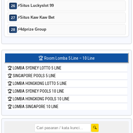
⚡
Situs Luckyslot 99
26
⚡
Situs Kaw Kaw Bet
27
⚡
4dprize Group
28
🏆 Room Lomba 5 Line – 10 Line
🏆 LOMBA SYDNEY LOTTO 5 LINE
🏆 SINGAPORE POOLS 5 LINE
🏆 LOMBA HONGKONG LOTTO 5 LINE
🏆 LOMBA SYDNEY POOLS 10 LINE
🏆 LOMBA HONGKONG POOLS 10 LINE
🏆 LOMBA SINGAPORE 10 LINE
🔍