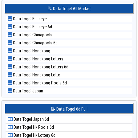
📊 Statistik Sydney Lottery 6d
📝 Pola Dasar Korea
📝 Data Togel All Market
📊 Statistik Sydney Lotto
📝 Pola Dasar Kuda Lari
📊 Statistik Sydney Pools 6d
Data Togel Bullseye
📝 Pola Dasar Magnum Cambodia
📊 Statistik Taipei
Data Togel Bullseye 6d
📝 Pola Dasar Nagoya
📊 Statistik Taiwan
Data Togel Chinapools
📝 Pola Dasar North Carolina Day
Data Togel Chinapools 6d
📝 Pola Dasar Pcso
Data Togel Hongkong
📝 Pola Dasar Sao Paulo
Data Togel Hongkong Lottery
📝 Pola Dasar Singapore
Data Togel Hongkong Lottery 6d
📝 Pola Dasar Sydney
Data Togel Hongkong Lotto
📝 Pola Dasar Sydney Lottery
Data Togel Hongkong Pools 6d
📝 Pola Dasar Sydney Lottery 6d
Data Togel Japan
📝 Pola Dasar Sydney Lotto
Data Togel Japan 6d
📝 Pola Dasar Sydney Pools 6d
Data Togel Korea
📝 Data Togel 6d Full
📝 Pola Dasar Taipei
Data Togel Kuda Lari
📝 Pola Dasar Taiwan
Data Togel Japan 6d
Data Togel Magnum Cambodia
Data Togel Hk Pools 6d
Data Togel Nagoya
Data Togel Hk Lottery 6d