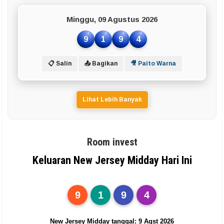
Minggu, 09 Agustus 2026
9
1
9
4
📋 Salin
📤 Bagikan
🎥 Paito Warna
Lihat Lebih Banyak
Room invest
Keluaran New Jersey Midday Hari Ini
9
1
9
4
New Jersey Midday tanggal: 9 Agst 2026