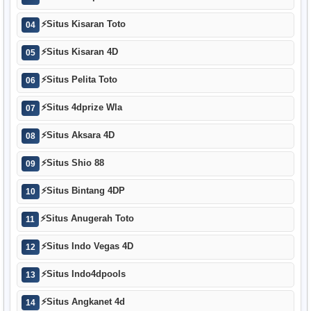
⚡
Situs Kisaran Toto
04
⚡
Situs Kisaran 4D
05
⚡
Situs Pelita Toto
06
⚡
Situs 4dprize Wla
07
⚡
Situs Aksara 4D
08
⚡
Situs Shio 88
09
⚡
Situs Bintang 4DP
10
⚡
Situs Anugerah Toto
11
⚡
Situs Indo Vegas 4D
12
⚡
Situs Indo4dpools
13
⚡
Situs Angkanet 4d
14