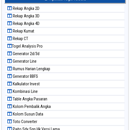
Paito Warna Kuda Lari
Rekap Angka 2D
Paito Warna Magnum Cambodia
Rekap Angka 3D
Paito Warna Nagoya
Rekap Angka 4D
Paito Warna New York Midday
Rekap Kumat
Paito Warna North Carolina Day
Rekap CT
Paito Warna Pcso
Togel Analysis Pro
Paito Warna Pennsylvania Day
Generator 2d/3d
Paito Warna Sao Paulo
Generator Line
Paito Warna Singapore
Rumus Harian Lengkap
Paito Warna Sydney
Generator BBFS
Paito Warna Sydney Lottery
Kalkulator Invest
Paito Warna Sydney Lottery 6d
Kombinasi Line
Paito Warna Sydney Lotto
Table Angka Pasaran
Paito Warna Sydney Pools 6d
Kolom Pembalik Angka
Paito Warna Taipei
Kolom Susun Data
Paito Warna Taiwan
Toto Converter
Paito Sdy Sgp Hk Versi Lama