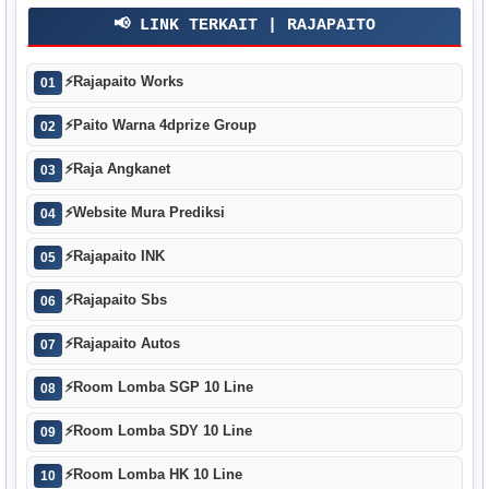
📢 LINK TERKAIT | RAJAPAITO
⚡
Rajapaito Works
01
⚡
Paito Warna 4dprize Group
02
⚡
Raja Angkanet
03
⚡
Website Mura Prediksi
04
⚡
Rajapaito INK
05
⚡
Rajapaito Sbs
06
⚡
Rajapaito Autos
07
⚡
Room Lomba SGP 10 Line
08
⚡
Room Lomba SDY 10 Line
09
⚡
Room Lomba HK 10 Line
10