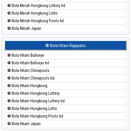
⚽ Bola Merah Hongkong Lottery 6d
⚽ Bola Merah Hongkong Lotto
⚽ Bola Merah Hongkong Pools 6d
⚽ Bola Merah Japan
⚽ Bola Merah Japan 6d
⚽ Bola Merah Korea
⚽ Bola Hitam Rajapaito
⚽ Bola Merah Kuda Lari
⚽ Bola Hitam Bullseye
⚽ Bola Merah Magnum Cambodia
⚽ Bola Hitam Bullseye 6d
⚽ Bola Merah Nagoya
⚽ Bola Hitam Chinapools
⚽ Bola Merah North Carolina Day
⚽ Bola Hitam Chinapools 6d
⚽ Bola Merah Pcso
⚽ Bola Hitam Hongkong
⚽ Bola Merah Sao Paulo
⚽ Bola Hitam Hongkong Lottery
⚽ Bola Merah Singapore
⚽ Bola Hitam Hongkong Lottery 6d
⚽ Bola Merah Sydney
⚽ Bola Hitam Hongkong Lotto
⚽ Bola Merah Sydney Lottery
⚽ Bola Hitam Hongkong Pools 6d
⚽ Bola Merah Sydney Lottery 6d
⚽ Bola Hitam Japan
⚽ Bola Merah Sydney Lotto