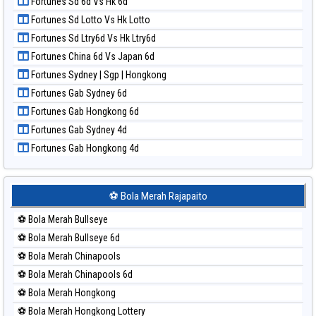
Fortunes Sd 6d Vs Hk 6d
Paito Harian Magnum Cambodia
Fortunes Sd Lotto Vs Hk Lotto
Paito Harian Nagoya
Fortunes Sd Ltry6d Vs Hk Ltry6d
Paito Harian New York Midday
Fortunes China 6d Vs Japan 6d
Paito Harian North Carolina Day
Fortunes Sydney | Sgp | Hongkong
Paito Harian Pcso
Fortunes Gab Sydney 6d
Paito Harian Pennsylvania Day
Fortunes Gab Hongkong 6d
Paito Harian Sao Paulo
Fortunes Gab Sydney 4d
Paito Harian Singapore
Fortunes Gab Hongkong 4d
Paito Harian Sydney
Paito Harian Sydney Lottery
Paito Harian Sydney Lottery 6d
⚽ Bola Merah Rajapaito
Paito Harian Sydney Lotto
⚽ Bola Merah Bullseye
Paito Harian Sydney Pools 6d
⚽ Bola Merah Bullseye 6d
Paito Harian Taipei
⚽ Bola Merah Chinapools
Paito Harian Taiwan
⚽ Bola Merah Chinapools 6d
⚽ Bola Merah Hongkong
⚽ Bola Merah Hongkong Lottery