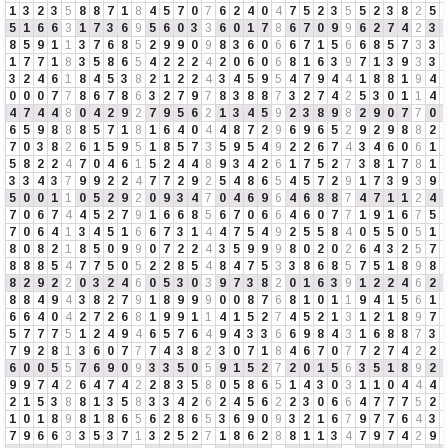
1
3
2
3
5
8
8
7
1
8
4
5
7
0
7
6
2
4
0
4
7
5
2
3
5
5
2
3
8
2
5
5
1
6
6
3
1
7
3
6
9
5
6
0
3
3
6
0
1
7
8
6
7
0
9
9
6
2
7
4
2
3
8
5
9
1
1
3
7
6
8
5
2
9
9
0
9
8
3
6
0
6
6
7
1
5
6
6
8
5
7
3
3
1
7
7
1
8
3
5
8
6
5
4
2
2
2
4
2
0
6
0
6
8
1
6
3
9
7
1
3
9
3
3
3
2
4
6
1
8
4
5
3
8
2
1
2
2
4
3
4
5
9
5
4
7
9
4
4
1
8
8
1
9
4
0
0
0
7
7
8
6
7
8
6
3
2
7
9
7
8
3
8
8
7
3
2
7
4
2
5
3
0
1
1
4
4
7
4
4
8
0
4
2
9
2
7
9
5
6
2
1
3
4
5
9
2
3
8
9
8
2
9
0
7
7
0
6
5
9
8
8
8
5
7
1
8
1
6
4
0
4
4
8
7
2
9
6
9
6
5
2
9
2
9
8
8
2
7
0
3
8
2
6
1
5
9
5
1
8
5
7
3
5
9
5
4
9
2
2
6
7
4
3
4
6
0
6
1
5
8
2
2
4
7
0
4
6
1
5
2
4
4
8
9
3
4
2
6
1
7
5
2
7
3
8
1
7
8
1
3
3
4
3
7
9
9
2
2
4
7
7
2
9
2
5
4
8
6
5
4
5
7
2
9
1
7
3
9
3
9
5
0
0
1
1
0
5
2
9
2
0
9
3
4
7
0
4
6
9
6
4
6
8
8
7
4
7
1
1
2
4
7
0
6
7
4
4
5
2
7
9
1
6
6
8
5
6
7
0
6
6
4
6
0
7
7
1
9
1
6
7
5
7
0
6
4
1
3
4
5
1
6
6
7
3
1
4
4
7
5
4
9
2
5
5
8
4
0
5
5
0
5
1
8
0
8
2
1
8
5
0
9
9
0
7
2
2
4
3
5
9
9
9
8
0
2
0
2
6
4
3
2
5
7
8
8
8
5
4
7
7
5
0
5
2
2
8
5
4
8
4
7
5
3
3
8
6
8
5
7
5
1
8
9
8
8
2
9
2
2
0
3
2
4
6
0
5
3
0
3
9
7
3
8
2
0
1
6
3
9
1
2
2
4
6
2
8
8
4
9
4
3
8
2
7
9
1
8
9
9
9
0
0
8
7
6
8
1
0
1
1
9
4
1
5
6
1
6
6
4
0
4
2
7
2
6
8
1
9
9
1
1
4
1
5
2
7
4
5
2
1
3
1
2
1
8
9
7
5
7
7
7
5
1
2
4
9
4
6
5
7
6
4
9
4
3
3
6
6
9
8
4
3
1
6
8
8
7
3
7
9
2
8
1
3
6
0
7
7
7
4
3
8
2
3
0
7
1
8
4
6
7
0
7
7
2
7
4
2
2
6
0
0
5
5
7
6
9
0
9
3
3
5
0
5
9
1
5
2
7
2
0
1
5
6
3
5
1
8
9
2
9
9
7
4
2
6
4
7
4
2
2
8
3
5
8
0
5
8
6
5
1
4
3
0
3
1
1
0
4
4
4
2
1
5
3
8
8
1
3
5
8
3
3
4
2
6
2
4
5
6
2
2
3
0
6
6
4
7
7
7
5
2
1
0
1
8
9
8
1
8
6
5
6
2
8
6
5
3
6
9
0
9
3
2
1
6
7
9
7
7
6
4
3
7
9
6
6
3
3
5
3
7
1
3
2
5
2
7
1
8
6
2
8
8
1
1
3
4
7
9
7
4
2
9