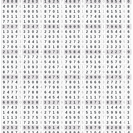
7
8
0
8
8
4
2
6
3
9
1
6
2
5
7
4
6
8
7
6
7
1
0
0
0
5
9
5
4
9
0
4
0
8
7
6
1
8
3
2
5
0
1
0
1
1
1
6
0
9
9
7
9
2
3
5
6
5
2
3
5
8
3
6
9
6
6
9
0
0
5
5
8
7
0
1
1
6
8
1
0
1
6
2
9
1
1
6
1
5
1
6
8
9
3
1
1
2
3
9
1
5
6
3
7
6
2
8
1
8
3
1
4
7
7
4
8
3
4
6
6
6
3
6
7
7
1
8
9
1
9
5
3
8
5
6
8
4
3
5
7
0
9
9
4
6
9
5
5
5
0
6
2
8
8
3
7
0
7
7
3
3
4
7
2
3
8
8
1
9
6
9
9
5
5
5
4
5
5
1
7
9
6
5
2
6
1
3
1
4
5
3
3
0
2
2
2
2
5
4
9
6
6
3
7
1
2
4
5
2
7
4
5
4
4
8
6
3
2
9
7
7
1
2
8
9
8
2
9
3
5
8
1
6
5
5
1
0
1
3
7
1
9
3
7
4
2
9
5
3
0
3
3
7
4
4
1
5
7
8
0
9
9
2
2
7
2
9
3
3
0
3
3
4
5
5
9
5
3
2
7
0
6
6
5
1
2
8
1
8
3
1
8
9
8
7
9
9
9
1
9
8
3
2
3
3
2
3
5
1
2
1
7
0
7
4
1
0
4
4
8
0
7
3
1
9
5
8
4
3
9
6
4
9
4
1
2
2
7
9
9
5
9
8
6
5
7
3
7
2
9
5
5
6
3
9
2
4
8
4
3
3
6
2
8
1
0
7
4
2
6
8
5
3
8
1
9
2
3
1
3
4
5
4
0
1
1
7
9
7
6
4
9
5
1
6
7
8
5
7
0
7
3
6
6
5
2
7
1
0
9
3
3
0
2
6
7
4
8
1
9
1
1
7
7
8
9
8
7
8
4
7
2
4
8
7
7
1
8
9
1
8
0
8
9
0
3
8
2
1
7
0
2
2
2
7
2
7
9
6
9
8
3
2
9
0
8
2
9
2
9
2
7
3
1
6
4
7
5
3
8
7
8
1
9
2
9
9
0
9
3
4
7
5
3
2
9
7
7
4
2
3
5
0
8
8
6
0
2
0
2
7
8
0
1
1
0
6
6
6
3
2
7
2
7
9
3
9
0
3
1
4
8
7
4
9
4
7
7
9
6
6
1
0
8
5
4
6
5
9
1
1
9
5
8
6
5
6
2
4
7
7
5
3
7
8
8
7
6
4
2
9
2
8
2
8
7
6
2
3
6
0
6
0
2
1
6
7
0
6
5
4
1
5
7
7
3
6
9
8
4
5
4
9
9
6
1
3
4
1
1
1
7
8
8
5
1
1
2
8
6
0
0
0
0
0
9
3
8
2
3
3
2
7
9
1
2
1
7
8
5
8
7
1
8
8
3
8
7
6
1
0
7
4
3
7
2
8
5
5
1
2
0
2
1
3
6
8
1
9
1
0
7
3
9
3
1
4
4
4
8
0
1
4
4
6
1
9
3
7
6
4
2
7
1
6
7
4
6
3
4
7
5
1
5
0
5
5
9
9
6
6
3
1
1
1
3
4
3
3
7
5
3
5
7
5
3
8
4
5
9
5
5
5
5
4
3
7
7
0
1
4
5
3
4
7
5
5
1
7
2
5
3
8
5
7
9
0
9
8
8
7
7
5
3
0
8
6
5
3
6
0
4
4
1
0
2
5
2
7
5
5
5
9
5
6
0
1
4
5
2
3
3
7
1
5
8
7
9
7
8
2
0
8
8
9
9
5
8
7
6
6
7
2
4
6
4
8
0
9
9
6
8
9
6
6
7
1
0
4
4
3
7
6
5
2
4